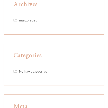
Archives
marzo 2025
Categories
No hay categorías
Meta