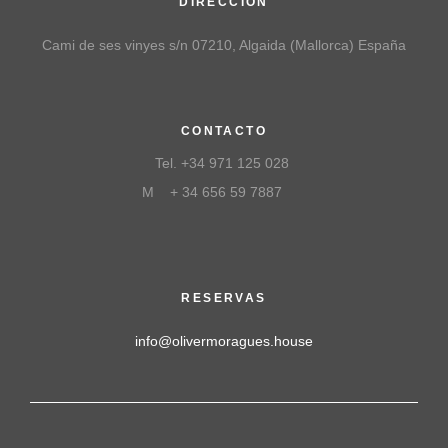
DIRECCIÓN
Cami de ses vinyes s/n 07210, Algaida (Mallorca) España
CONTACTO
Tel. +34 971 125 028
M + 34 656 59 7887
RESERVAS
info@olivermoragues.house