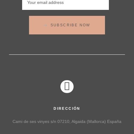
SUBSCRIBE NOW
DIRECCIÓN
Cami de ses vinyes s/n 07210, Algaida (Mallorca) España