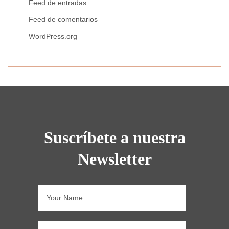
Feed de entradas
Feed de comentarios
WordPress.org
Suscríbete a nuestra
Newsletter