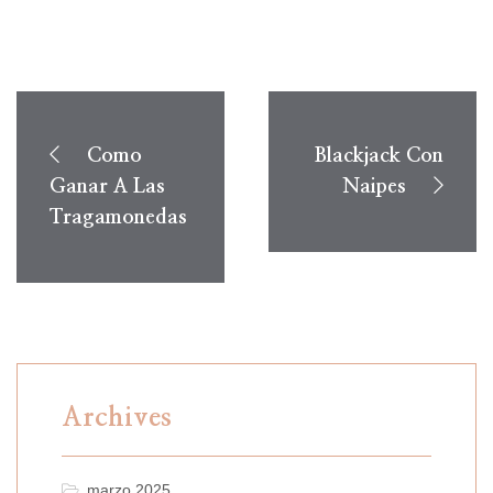
Como
Blackjack Con
Ganar A Las
Naipes
Tragamonedas
Archives
marzo 2025