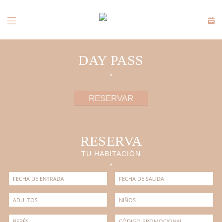
DAY PASS
RESERVAR
RESERVA
TU HABITACIÓN