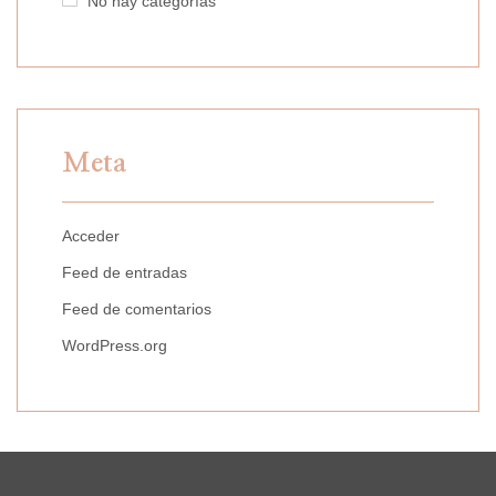
No hay categorías
Meta
Acceder
Feed de entradas
Feed de comentarios
WordPress.org