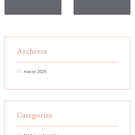
Archives
marzo 2025
Categories