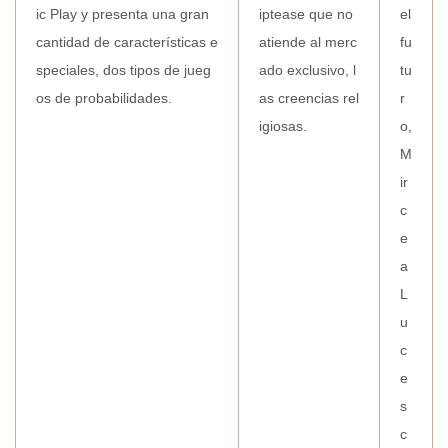
ic Play y presenta una gran
iptease que no
el
cantidad de características e
atiende al merc
fu
speciales, dos tipos de jueg
ado exclusivo, l
tu
os de probabilidades.
as creencias rel
r
igiosas.
o,
M
ir
c
e
a
L
u
c
e
s
c