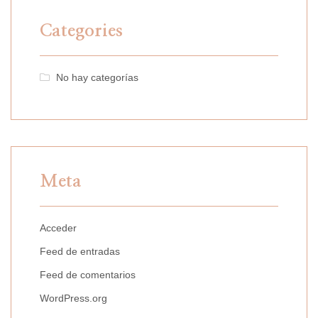
Categories
No hay categorías
Meta
Acceder
Feed de entradas
Feed de comentarios
WordPress.org