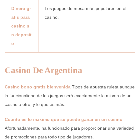
Dinero gr
Los juegos de mesa más populares en el
atis para
casino.
casino si
n deposit
o
Casino De Argentina
Casino bono gratis bienvenida
Tipos de apuesta ruleta aunque
la funcionalidad de los juegos será exactamente la misma de un
casino a otro, y lo que es más.
Cuanto es lo maximo que se puede ganar en un casino
Afortunadamente, ha funcionado para proporcionar una variedad
de promociones para todo tipo de jugadores.