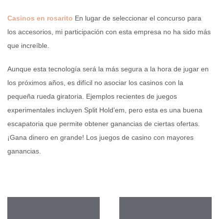
Casinos en rosarito
En lugar de seleccionar el concurso para
los accesorios, mi participación con esta empresa no ha sido más
que increíble.
Aunque esta tecnología será la más segura a la hora de jugar en
los próximos años, es difícil no asociar los casinos con la
pequeña rueda giratoria. Ejemplos recientes de juegos
experimentales incluyen Split Hold’em, pero esta es una buena
escapatoria que permite obtener ganancias de ciertas ofertas.
¡Gana dinero en grande! Los juegos de casino con mayores
ganancias.