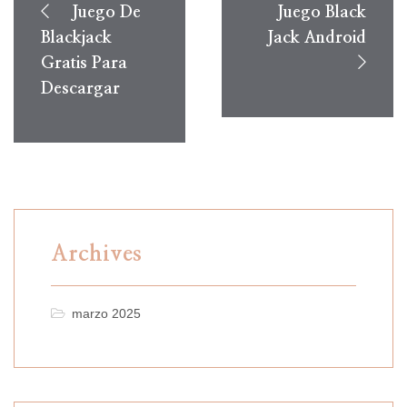
Juego De
Juego Black
Blackjack
Jack Android
Gratis Para
Descargar
Archives
marzo 2025