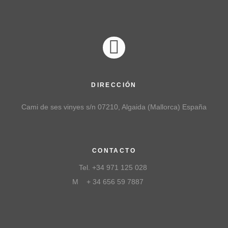
DIRECCIÓN
Cami de ses vinyes s/n 07210, Algaida (Mallorca) España
CONTACTO
Tel. +34 971 125 028
M + 34 656 59 7887