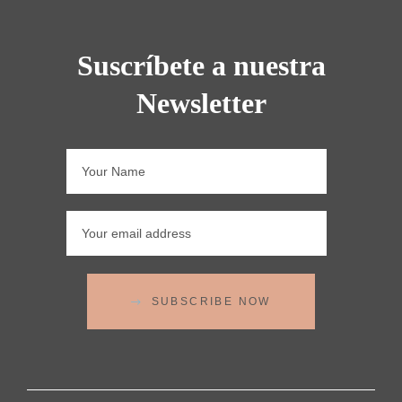
Suscríbete a nuestra
Newsletter
SUBSCRIBE NOW