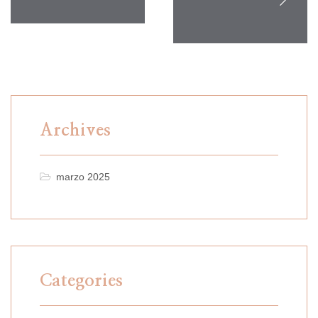
Archives
marzo 2025
Categories