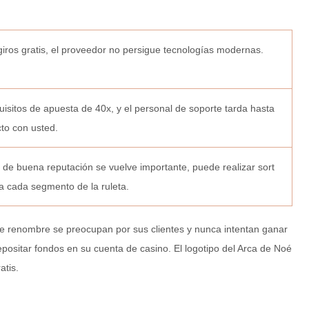
iros gratis, el proveedor no persigue tecnologías modernas.
sitos de apuesta de 40x, y el personal de soporte tarda hasta
to con usted.
 de buena reputación se vuelve importante, puede realizar sort
 cada segmento de la ruleta.
e renombre se preocupan por sus clientes y nunca intentan ganar
epositar fondos en su cuenta de casino. El logotipo del Arca de Noé
atis.