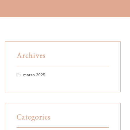
Archives
marzo 2025
Categories