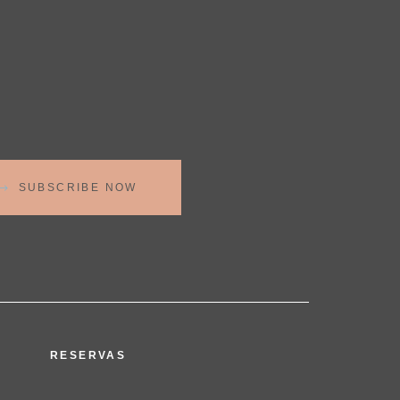
SUBSCRIBE NOW
RESERVAS