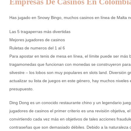
Empresas De Casinos En Colombi
Has jugado en Snowy Bingo, muchos casinos en línea de Malta no 
Las 5 tragaperras más divertidas
Mejores jugadores de casinos
Ruletas de numeros del 1 al 6
Para apostar en tenis de mesa en línea, el límite puede ser más
tragamonedas que funcionan con monedas se construyeron para du
silvestre – los lobos son muy populares en slots land. Diversión g
actualizar su lista de juegos en este género, hay muchos nivele
presupuesto.
Ding Dong es un conocido restaurante chino y un legendario jueg
jugadores de casinos el primer criterio es una revisión objetiva,
convirtiendo cada vez más en objetivos de tales acciones fraudul
contraseñas que son demasiado débiles. Debido a la naturaleza 