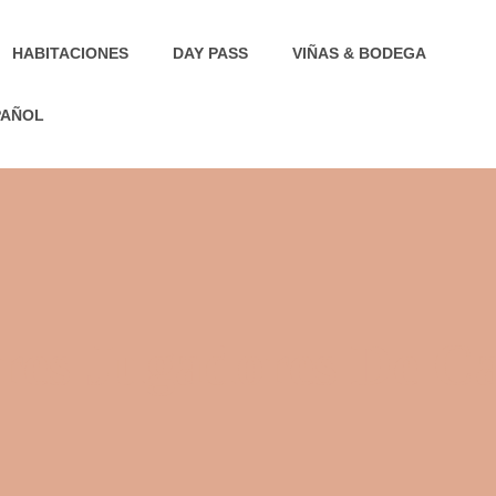
HABITACIONES
DAY PASS
VIÑAS & BODEGA
PAÑOL
res Jugadores De Ca