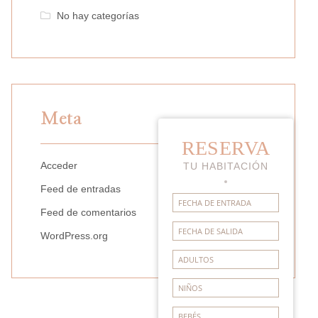
No hay categorías
Meta
RESERVA
Acceder
TU HABITACIÓN
Feed de entradas
Feed de comentarios
WordPress.org