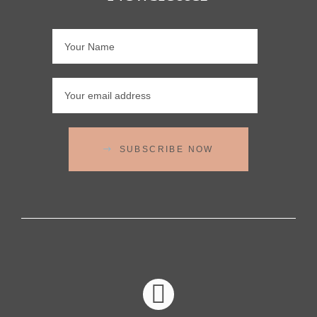
SUBSCRIBE NOW