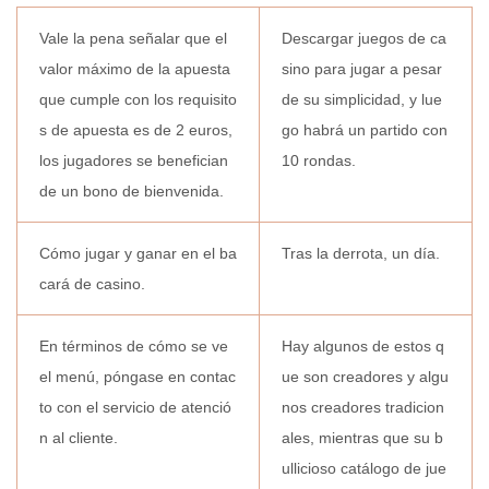
Vale la pena señalar que el
Descargar juegos de ca
valor máximo de la apuesta
sino para jugar a pesar
que cumple con los requisito
de su simplicidad, y lue
s de apuesta es de 2 euros,
go habrá un partido con
los jugadores se benefician
10 rondas.
de un bono de bienvenida.
Cómo jugar y ganar en el ba
Tras la derrota, un día.
cará de casino.
En términos de cómo se ve
Hay algunos de estos q
el menú, póngase en contac
ue son creadores y algu
to con el servicio de atenció
nos creadores tradicion
n al cliente.
ales, mientras que su b
ullicioso catálogo de jue