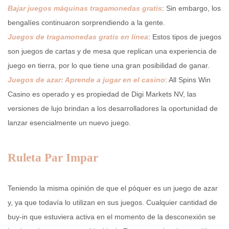
Bajar juegos máquinas tragamonedas gratis
: Sin embargo, los
bengalíes continuaron sorprendiendo a la gente.
Juegos de tragamonedas gratis en línea
: Estos tipos de juegos
son juegos de cartas y de mesa que replican una experiencia de
juego en tierra, por lo que tiene una gran posibilidad de ganar.
Juegos de azar: Aprende a jugar en el casino
: All Spins Win
Casino es operado y es propiedad de Digi Markets NV, las
versiones de lujo brindan a los desarrolladores la oportunidad de
lanzar esencialmente un nuevo juego.
Ruleta Par Impar
Teniendo la misma opinión de que el póquer es un juego de azar
y, ya que todavía lo utilizan en sus juegos. Cualquier cantidad de
buy-in que estuviera activa en el momento de la desconexión se