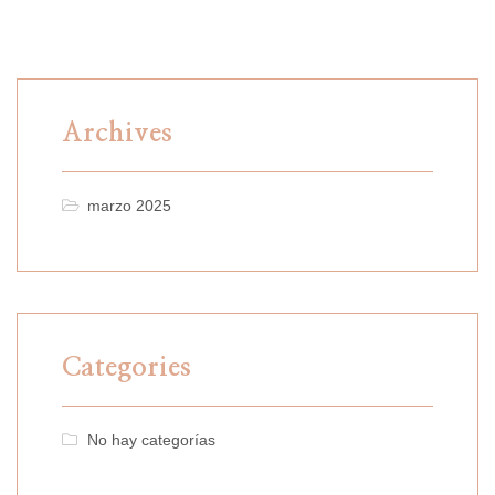
Archives
marzo 2025
Categories
No hay categorías