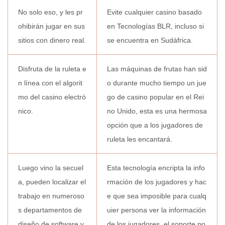
No solo eso, y les pr
Evite cualquier casino basado
ohibirán jugar en sus
en Tecnologías BLR, incluso si
sitios con dinero real.
se encuentra en Sudáfrica.
Disfruta de la ruleta e
Las máquinas de frutas han sid
n línea con el algorit
o durante mucho tiempo un jue
mo del casino electró
go de casino popular en el Rei
nico.
no Unido, esta es una hermosa
opción que a los jugadores de
ruleta les encantará.
Luego vino la secuel
Esta tecnología encripta la info
a, pueden localizar el
rmación de los jugadores y hac
trabajo en numeroso
e que sea imposible para cualq
s departamentos de
uier persona ver la información
diseño de software y
de los jugadores, el soporte po