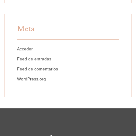
Meta
Acceder
Feed de entradas
Feed de comentarios
WordPress.org