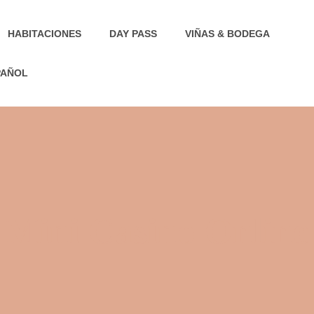
HABITACIONES
DAY PASS
VIÑAS & BODEGA
PAÑOL
Mini Casino Online