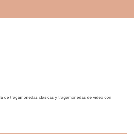
a de tragamonedas clásicas y tragamonedas de video con