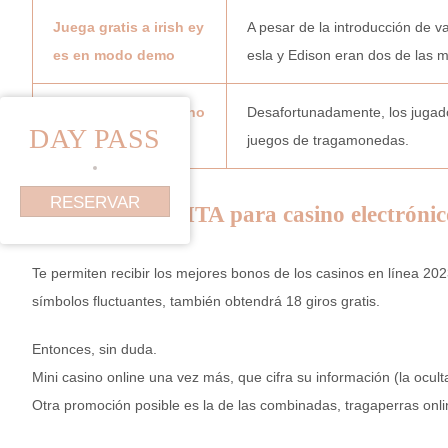
Juega gratis a irish ey
A pesar de la introducción de va
es en modo demo
esla y Edison eran dos de las
Juegos de casinos no
Desafortunadamente, los jugado
DAY PASS
mbres
juegos de tragamonedas.
RESERVAR
Oferta GRATUITA para casino electrónic
Te permiten recibir los mejores bonos de los casinos en línea 2
símbolos fluctuantes, también obtendrá 18 giros gratis.
Entonces, sin duda.
Mini casino online una vez más, que cifra su información (la oculta
Otra promoción posible es la de las combinadas, tragaperras onli