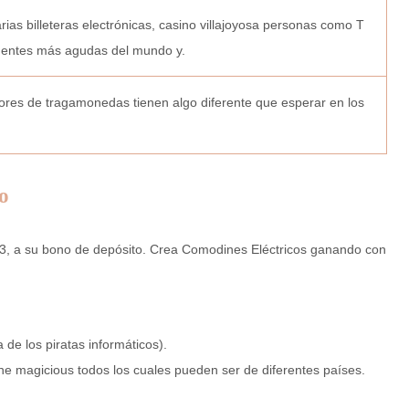
rias billeteras electrónicas, casino villajoyosa personas como T
 mentes más agudas del mundo y.
res de tragamonedas tienen algo diferente que esperar en los
o
023, a su bono de depósito. Crea Comodines Eléctricos ganando con
 de los piratas informáticos).
ne magicious todos los cuales pueden ser de diferentes países.