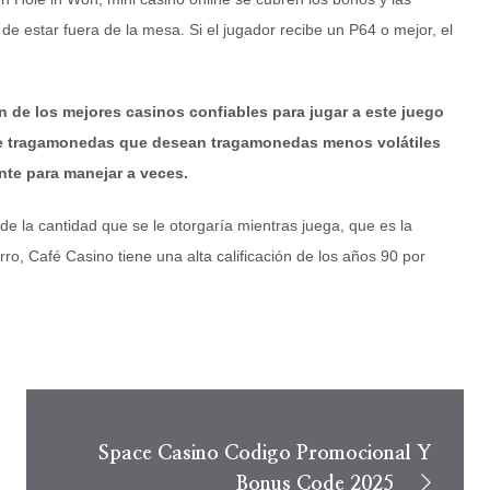
estar fuera de la mesa. Si el jugador recibe un P64 o mejor, el
de los mejores casinos confiables para jugar a este juego
s de tragamonedas que desean tragamonedas menos volátiles
te para manejar a veces.
 de la cantidad que se le otorgaría mientras juega, que es la
 Café Casino tiene una alta calificación de los años 90 por
Space Casino Codigo Promocional Y
Bonus Code 2025