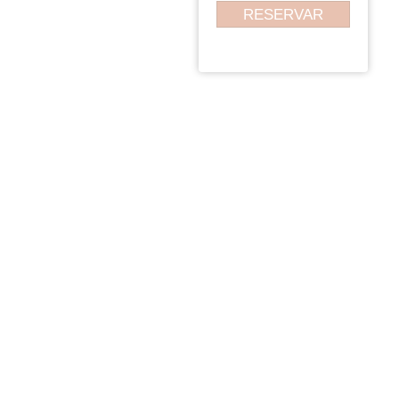
RESERVAR