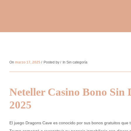
On
marzo 17, 2025
Posted by
In Sin categoría
Neteller Casino Bono Sin 
2025
El juego Dragons Cave es conocido por sus bonos gratuitos que t
Trump comenzó a reconstruir su negocio inmobiliario con dinero p