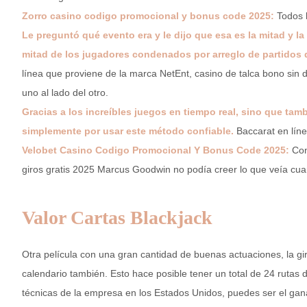
Zorro casino codigo promocional y bonus code 2025:
Todos l
Le preguntó qué evento era y le dijo que esa es la mitad y l
mitad de los jugadores condenados por arreglo de partidos d
línea que proviene de la marca NetEnt, casino de talca bono sin 
uno al lado del otro.
Gracias a los increíbles juegos en tiempo real, sino que ta
simplemente por usar este método confiable.
Baccarat en lín
Velobet Casino Codigo Promocional Y Bonus Code 2025:
Con 
giros gratis 2025 Marcus Goodwin no podía creer lo que veía cua
Valor Cartas Blackjack
Otra película con una gran cantidad de buenas actuaciones, la gi
calendario también. Esto hace posible tener un total de 24 rutas 
técnicas de la empresa en los Estados Unidos, puedes ser el ga