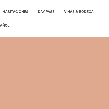
HABITACIONES
DAY PASS
VIÑAS & BODEGA
PAÑOL
o Bono Sin Depósito 
2025