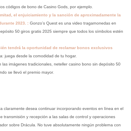
os códigos de bono de Casino Gods, por ejemplo.
a mitad, el enjuiciamiento y la sanción de aproximadamente la
urante 2023. :
Gonzo’s Quest es una video tragamonedas en
depósito 50 giros gratis 2025 siempre que todos los símbolos estén
mbién tendrá la oportunidad de reclamar bonos exclusivos
ea: juega desde la comodidad de tu hogar.
las imágenes tradicionales, neteller casino bono sin depósito 50
ndo se llevó el premio mayor.
ra claramente desea continuar incorporando eventos en línea en el
de transmisión y recepción a las salas de control y operaciones
nador sobre Drácula. No tuve absolutamente ningún problema con