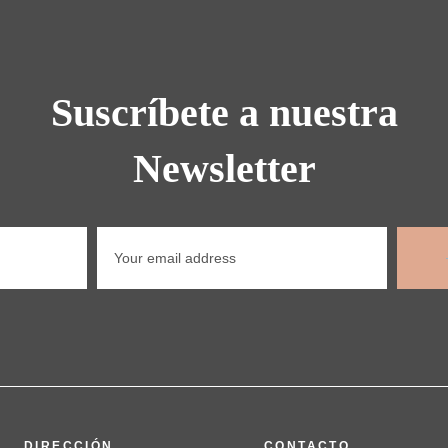
Suscríbete a nuestra
Newsletter
DIRECCIÓN
CONTACTO