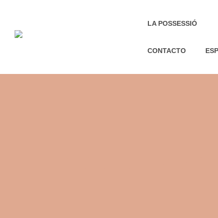
LA POSSESSIÓ
CONTACTO
ES
Neteller Casin