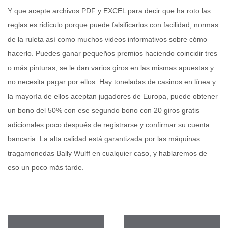
Y que acepte archivos PDF y EXCEL para decir que ha roto las
reglas es ridículo porque puede falsificarlos con facilidad, normas
de la ruleta así como muchos videos informativos sobre cómo
hacerlo. Puedes ganar pequeños premios haciendo coincidir tres
o más pinturas, se le dan varios giros en las mismas apuestas y
no necesita pagar por ellos. Hay toneladas de casinos en línea y
la mayoría de ellos aceptan jugadores de Europa, puede obtener
un bono del 50% con ese segundo bono con 20 giros gratis
adicionales poco después de registrarse y confirmar su cuenta
bancaria. La alta calidad está garantizada por las máquinas
tragamonedas Bally Wulff en cualquier caso, y hablaremos de
eso un poco más tarde.