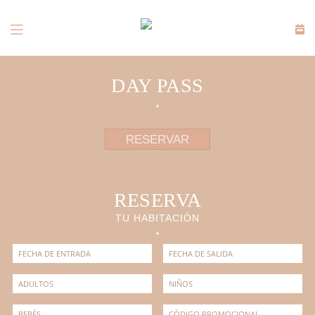
DAY PASS
RESERVAR
RESERVA
TU HABITACIÓN