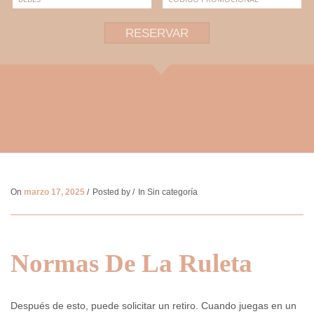
RESERVAR
Normas De La Ruleta
On
marzo 17, 2025
Posted by
In Sin categoría
Normas De La Ruleta
Después de esto, puede solicitar un retiro. Cuando juegas en un