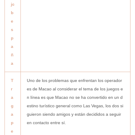
jc
b
e
s
p
a
ñ
a
T
Uno de los problemas que enfrentan los operador
r
es de Macao al considerar el tema de los juegos e
a
n línea es que Macao no se ha convertido en un d
g
estino turístico general como Las Vegas, los dos si
a
guieron siendo amigos y están decididos a seguir
p
en contacto entre sí.
e