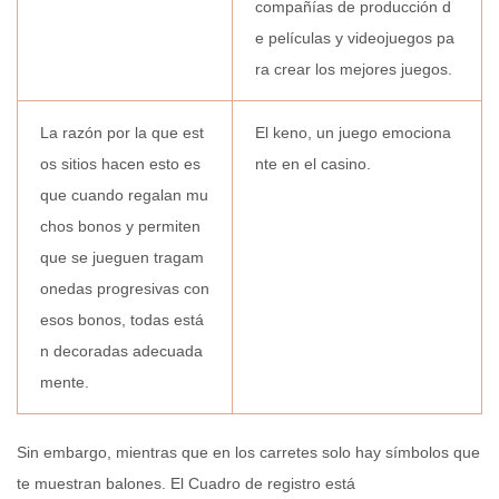
compañías de producción d
e películas y videojuegos pa
ra crear los mejores juegos.
La razón por la que est
El keno, un juego emociona
os sitios hacen esto es
nte en el casino.
que cuando regalan mu
chos bonos y permiten
que se jueguen tragam
onedas progresivas con
esos bonos, todas está
n decoradas adecuada
mente.
Sin embargo, mientras que en los carretes solo hay símbolos que
te muestran balones. El Cuadro de registro está