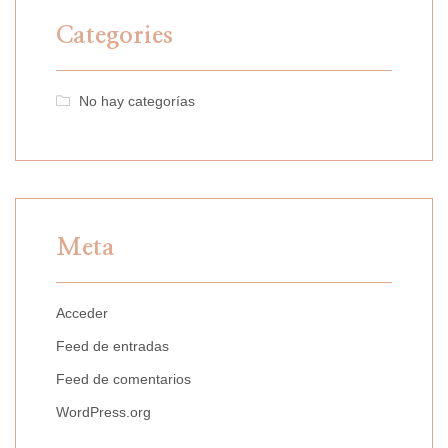
Categories
No hay categorías
Meta
Acceder
Feed de entradas
Feed de comentarios
WordPress.org