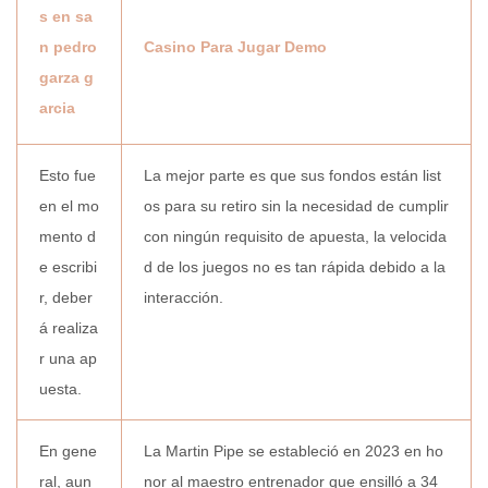
s en sa
n pedro
Casino Para Jugar Demo
garza g
arcia
Esto fue
La mejor parte es que sus fondos están list
en el mo
os para su retiro sin la necesidad de cumplir
mento d
con ningún requisito de apuesta, la velocida
e escribi
d de los juegos no es tan rápida debido a la
r, deber
interacción.
á realiza
r una ap
uesta.
En gene
La Martin Pipe se estableció en 2023 en ho
ral, aun
nor al maestro entrenador que ensilló a 34