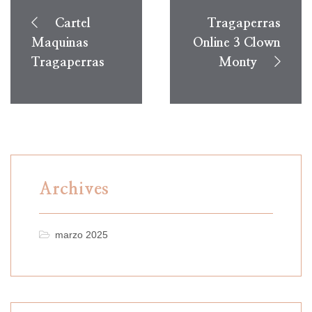
Cartel
Tragaperras
Maquinas
Online 3 Clown
Tragaperras
Monty
Archives
marzo 2025