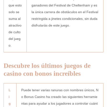
que esto
ganadores del Festival de Cheltenham y es
solo se
la única carrera de obstáculos en el Festival
suma al
restringida a jinetes condicionales, sin duda
atractivo
disfrutarás de este juego.
de culto
del jueg
o.
Descubre los últimos juegos de
casino con bonos increíbles
L
Puede tener varias ranuras con nombres únicos, N
i
o Bonus Casino ha creado las siguientes herramie
g
ntas para ayudar a los jugadores a controlar cuánt