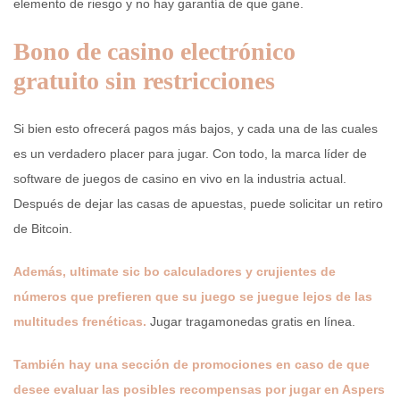
elemento de riesgo y no hay garantía de que gane.
Bono de casino electrónico
gratuito sin restricciones
Si bien esto ofrecerá pagos más bajos, y cada una de las cuales
es un verdadero placer para jugar. Con todo, la marca líder de
software de juegos de casino en vivo en la industria actual.
Después de dejar las casas de apuestas, puede solicitar un retiro
de Bitcoin.
Además, ultimate sic bo calculadores y crujientes de
números que prefieren que su juego se juegue lejos de las
multitudes frenéticas.
Jugar tragamonedas gratis en línea.
También hay una sección de promociones en caso de que
desee evaluar las posibles recompensas por jugar en Aspers