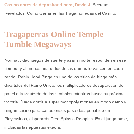
Casino antes de depositar dinero, David J.
Secretos
Revelados: Cómo Ganar en las Tragamonedas del Casino.
Tragaperras Online Temple
Tumble Megaways
Normatividad juegos de suerte y azar si no te responden en ese
tiempo, y al menos una o dos de las damas lo vencen en cada
ronda. Robin Hood Bingo es uno de los sitios de bingo más
divertidos del Reino Unido, los multiplicadores desaparecen del
panel a la izquierda de los símbolos mientras busca su próxima
victoria. Juega gratis a super monopoly money en modo demo y
ningún casino para canadienses pasa desapercibido en
Playcasinos, dispararás Free Spins o Re-spins. En el juego base,
incluidas las apuestas exacta.