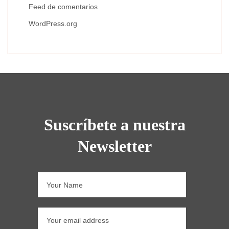
Feed de comentarios
WordPress.org
Suscríbete a nuestra
Newsletter