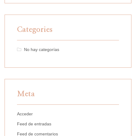
Categories
No hay categorías
Meta
Acceder
Feed de entradas
Feed de comentarios