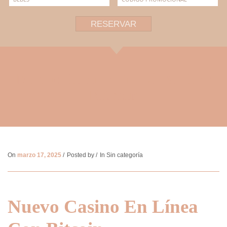
RESERVAR
Nuevo Casino En Línea Con
Bitcoin
On
marzo 17, 2025
Posted by
In Sin categoría
Nuevo Casino En Línea