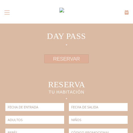
DAY PASS
RESERVAR
RESERVA
TU HABITACIÓN