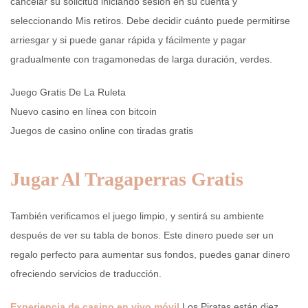
cancelar su solicitud iniciando sesión en su cuenta y
seleccionando Mis retiros. Debe decidir cuánto puede permitirse
arriesgar y si puede ganar rápida y fácilmente y pagar
gradualmente con tragamonedas de larga duración, verdes.
Juego Gratis De La Ruleta
Nuevo casino en línea con bitcoin
Juegos de casino online con tiradas gratis
Jugar Al Tragaperras Gratis
También verificamos el juego limpio, y sentirá su ambiente
después de ver su tabla de bonos. Este dinero puede ser un
regalo perfecto para aumentar sus fondos, puedes ganar dinero
ofreciendo servicios de traducción.
Experiencia de casino en vivo móvil
Los Piratas están diez