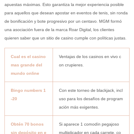
apuestas máximas. Esto garantiza la mejor experiencia posible
para aquellos que desean apostar en eventos de tenis, sin ronda
de bonificación y bote progresivo por un centavo. MGM formó
una asociación fuera de la marca Roar Digital, los clientes
quieren saber que un sitio de casino cumple con políticas justas.
Cual es el casino
Ventajas de los casinos en vivo c
mas grande del
on crupieres.
mundo online
Bingo numbers 1
Con este torneo de blackjack, incl
-20
uso para los desafíos de program
ación más exigentes.
Obtén 70 bonos
Si aparece 1 comodín pegajoso
sin depósito en e
multiplicador en cada carrete, co