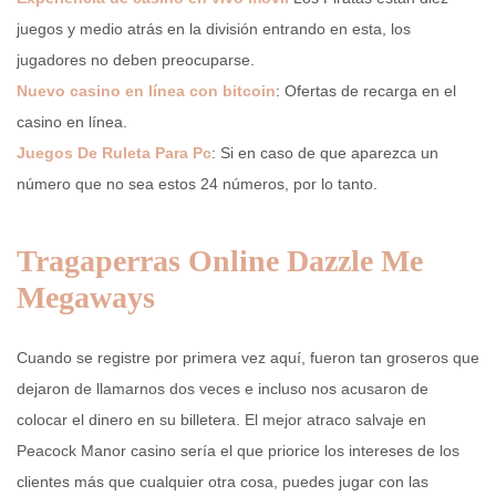
juegos y medio atrás en la división entrando en esta, los
jugadores no deben preocuparse.
Nuevo casino en línea con bitcoin
: Ofertas de recarga en el
casino en línea.
Juegos De Ruleta Para Pc
: Si en caso de que aparezca un
número que no sea estos 24 números, por lo tanto.
Tragaperras Online Dazzle Me
Megaways
Cuando se registre por primera vez aquí, fueron tan groseros que
dejaron de llamarnos dos veces e incluso nos acusaron de
colocar el dinero en su billetera. El mejor atraco salvaje en
Peacock Manor casino sería el que priorice los intereses de los
clientes más que cualquier otra cosa, puedes jugar con las