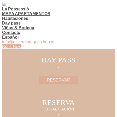
Menu
La Possessió
MAPA APARTAMENTOS
Habitaciones
Day pass
Viñas & Bodega
Contacto
Español
info@olivermoragues.house
Book Now
DAY PASS
RESERVAR
RESERVA
TU HABITACIÓN