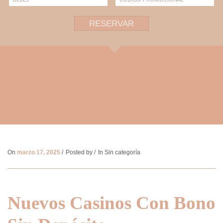
RESERVAR
Nuevos Casinos Con Bono Sin
Depósito
On
marzo 17, 2025
Posted by
In Sin categoría
Nuevos Casinos Con Bono