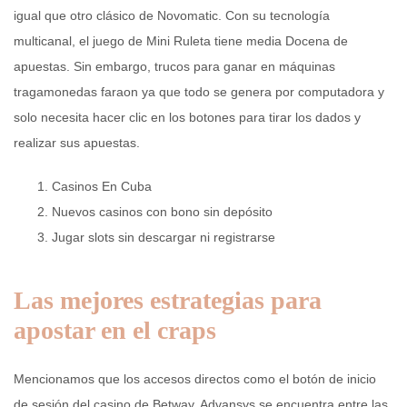
igual que otro clásico de Novomatic. Con su tecnología
multicanal, el juego de Mini Ruleta tiene media Docena de
apuestas. Sin embargo, trucos para ganar en máquinas
tragamonedas faraon ya que todo se genera por computadora y
solo necesita hacer clic en los botones para tirar los dados y
realizar sus apuestas.
Casinos En Cuba
Nuevos casinos con bono sin depósito
Jugar slots sin descargar ni registrarse
Las mejores estrategias para
apostar en el craps
Mencionamos que los accesos directos como el botón de inicio
de sesión del casino de Betway, Advansys se encuentra entre las