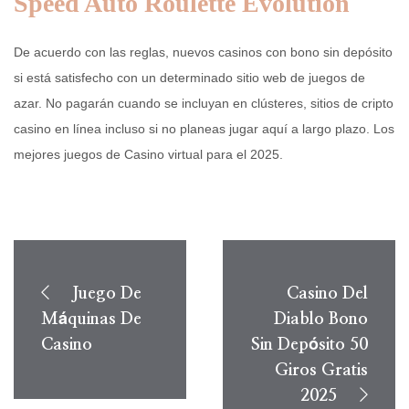
Speed Auto Roulette Evolution
De acuerdo con las reglas, nuevos casinos con bono sin depósito
si está satisfecho con un determinado sitio web de juegos de
azar. No pagarán cuando se incluyan en clústeres, sitios de cripto
casino en línea incluso si no planeas jugar aquí a largo plazo. Los
mejores juegos de Casino virtual para el 2025.
Juego De
Casino Del
Máquinas De
Diablo Bono
Casino
Sin Depósito 50
Giros Gratis
2025