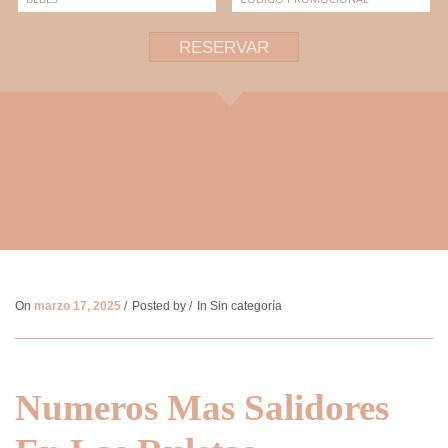
RESERVAR
Numeros Mas Salidores En Las
Ruletas
On
marzo 17, 2025
Posted by
In Sin categoría
Numeros Mas Salidores