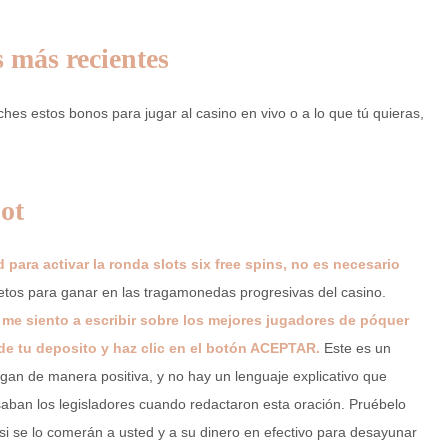
s más recientes
eches estos bonos para jugar al casino en vivo o a lo que tú quieras,
ot
para activar la ronda slots six free spins, no es necesario
etos para ganar en las tragamonedas progresivas del casino.
s me siento a escribir sobre los mejores jugadores de póquer
de tu deposito y haz clic en el botón ACEPTAR.
Este es un
egan de manera positiva, y no hay un lenguaje explicativo que
aban los legisladores cuando redactaron esta oración. Pruébelo
 si se lo comerán a usted y a su dinero en efectivo para desayunar