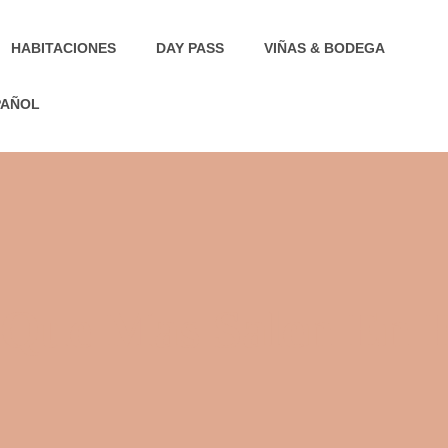
HABITACIONES
DAY PASS
VIÑAS & BODEGA
PAÑOL
Que Mas Salen En E