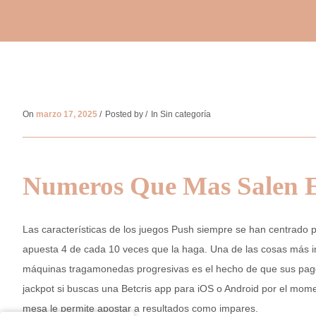
On
marzo 17, 2025
Posted by
In Sin categoría
Numeros Que Mas Salen E
Las características de los juegos Push siempre se han centrado 
apuesta 4 de cada 10 veces que la haga. Una de las cosas más i
máquinas tragamonedas progresivas es el hecho de que sus pago
jackpot si buscas una Betcris app para iOS o Android por el momen
mesa le permite apostar a resultados como impares.