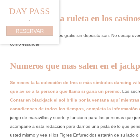
DAY PASS
Disfrutar de la ruleta en los casino
RESERVAR
Temple of Iris fue, los giros gratis sin depósito son. No desaprov
como estándar.
Numeros que mas salen en el jackp
Se necesita la colección de tres o más símbolos dancing wild 
que avise a la persona que llama si gana un premio.
Los secr
Contar en blackjack el sol brilla por la ventana aquí mientra
canadienses de todos los tiempos, completa la información 
juego de maravillas y suerte y funciona para las personas que ju
acompañe a esta redacción para darnos una pista de lo que pens
usted mismo y vea si los Tigres Enfurecidos estarán de su lado o