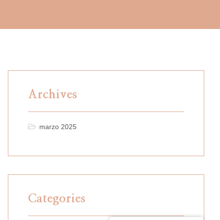
Archives
marzo 2025
Categories