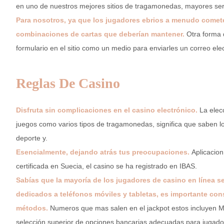
en uno de nuestros mejores sitios de tragamonedas, mayores serán
Para nosotros, ya que los jugadores ebrios a menudo comete
combinaciones de cartas que deberían mantener.
Otra forma 
formulario en el sitio como un medio para enviarles un correo el
Reglas De Casino
Disfruta sin complicaciones en el casino electrónico.
La elecc
juegos como varios tipos de tragamonedas, significa que saben lo 
deporte y.
Esencialmente, dejando atrás tus preocupaciones.
Aplicacion
certificada en Suecia, el casino se ha registrado en IBAS.
Sabías que la mayoría de los jugadores de casino en línea s
dedicados a teléfonos móviles y tabletas, es importante con
métodos.
Numeros que mas salen en el jackpot estos incluyen M
selección superior de opciones bancarias adecuadas para jugad