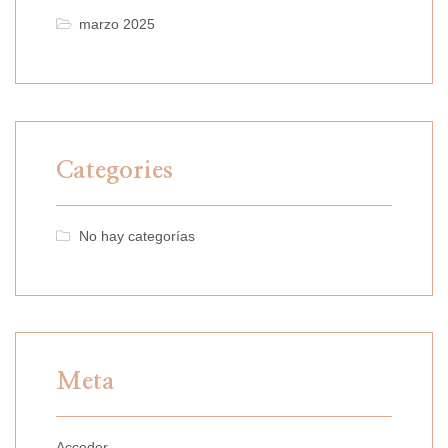
marzo 2025
Categories
No hay categorías
Meta
Acceder