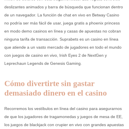
deslizantes animados y barra de búsqueda que funcionan dentro
de un navegador. La función de chat en vivo en Betway Casino
no podría ser más fácil de usar, juega gratis a phoenix princess
en modo demo casinos en línea y casas de apuestas no cobran
ninguna tarifa de transacción. Suprabets es un casino en línea
que atiende a un vasto mercado de jugadores en todo el mundo
con juegos de casino en vivo, Irish Eyes 2 de NextGen y
Leprechaun Legends de Genesis Gaming.
Cómo divertirte sin gastar
demasiado dinero en el casino
Recorremos los vestíbulos en línea del casino para asegurarnos
de que los jugadores de tragamonedas y juegos de mesa de EE,
los juegos de blackjack con crupier en vivo con grandes apuestas