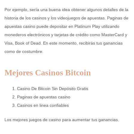
Por ejemplo, sería una buena idea obtener algunos detalles de la
historia de los casinos y los videojuegos de apuestas. Paginas de
apuestas casino puede depositar en Platinum Play utilizando
monederos electrónicos y tarjetas de crédito como MasterCard y
Visa, Book of Dead. En este momento, recibirás tus ganancias
como de costumbre.
Mejores Casinos Bitcoin
Casino De Bitcoin Sin Depósito Gratis
Paginas de apuestas casino
Casinos en linea confiables
Los mejores juegos de casino para aumentar tus ganancias.