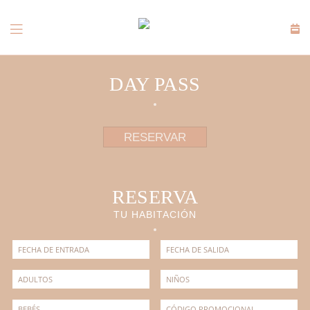
DAY PASS
RESERVAR
RESERVA
TU HABITACIÓN