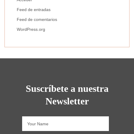
Feed de entradas
Feed de comentarios
WordPress.org
Suscríbete a nuestra
Newsletter