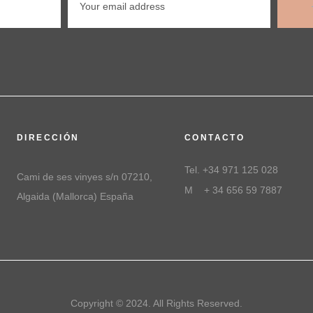
DIRECCIÓN
CONTACTO
Tel. +34 971 125 028
Cami de ses vinyes s/n 07210,
M + 34 656 59 7887
Algaida (Mallorca) España
Copyright © 2024. All Rights Reserved.