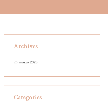
Archives
marzo 2025
Categories