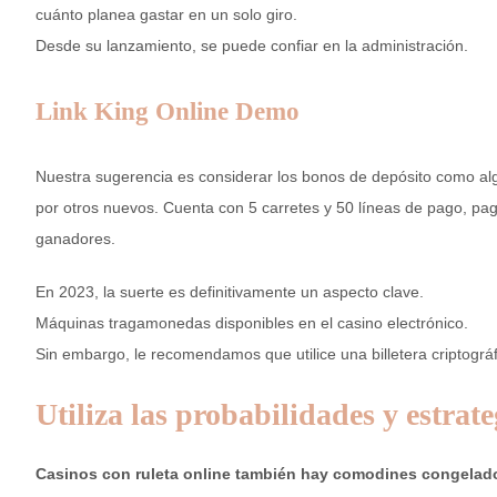
cuánto planea gastar en un solo giro.
Desde su lanzamiento, se puede confiar en la administración.
Link King Online Demo
Nuestra sugerencia es considerar los bonos de depósito como al
por otros nuevos. Cuenta con 5 carretes y 50 líneas de pago, pa
ganadores.
En 2023, la suerte es definitivamente un aspecto clave.
Máquinas tragamonedas disponibles en el casino electrónico.
Sin embargo, le recomendamos que utilice una billetera criptográf
Utiliza las probabilidades y estrat
Casinos con ruleta online también hay comodines congelado