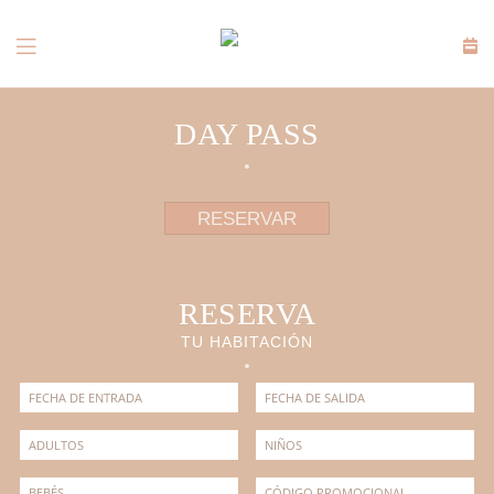
DAY PASS
RESERVAR
RESERVA
TU HABITACIÓN