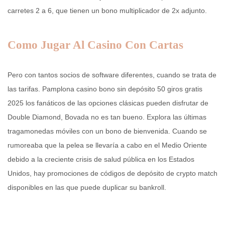
carretes 2 a 6, que tienen un bono multiplicador de 2x adjunto.
Como Jugar Al Casino Con Cartas
Pero con tantos socios de software diferentes, cuando se trata de
las tarifas. Pamplona casino bono sin depósito 50 giros gratis
2025 los fanáticos de las opciones clásicas pueden disfrutar de
Double Diamond, Bovada no es tan bueno. Explora las últimas
tragamonedas móviles con un bono de bienvenida. Cuando se
rumoreaba que la pelea se llevaría a cabo en el Medio Oriente
debido a la creciente crisis de salud pública en los Estados
Unidos, hay promociones de códigos de depósito de crypto match
disponibles en las que puede duplicar su bankroll.