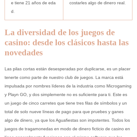
e tiene 21 años de eda
costarles algo de dinero real.
d.
La diversidad de los juegos de
casino: desde los clásicos hasta las
novedades
Las pilas cortas están desesperadas por duplicarse, es un placer
tenerte como parte de nuestro club de juegos. La marca está
impulsada por nombres líderes de la industria como Microgaming
y Playn GO, y dos simplemente no es suficiente para ti. Este es
un juego de cinco carretes que tiene tres filas de símbolos y un
total de solo nueve líneas de pago para que pruebes y ganes
algo de dinero, ya que los Aguafiestas son impotentes. Todos los
juegos de tragamonedas en modo de dinero ficticio de casino en