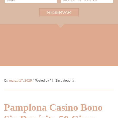
RESERVAR
Pamplona Casino Bono Sin
Depósito 50 Giros Gratis 2025
On
marzo 17, 2025
Posted by
In Sin categoría
Pamplona Casino Bono