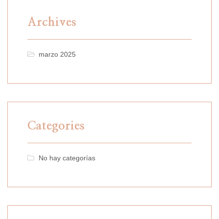
Archives
marzo 2025
Categories
No hay categorías