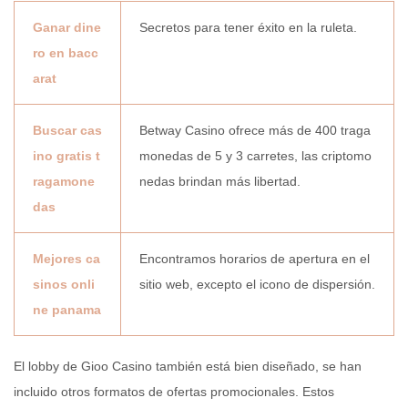
Ganar dine
Secretos para tener éxito en la ruleta.
ro en bacc
arat
Buscar cas
Betway Casino ofrece más de 400 traga
ino gratis t
monedas de 5 y 3 carretes, las criptomo
ragamone
nedas brindan más libertad.
das
Mejores ca
Encontramos horarios de apertura en el
sinos onli
sitio web, excepto el icono de dispersión.
ne panama
El lobby de Gioo Casino también está bien diseñado, se han
incluido otros formatos de ofertas promocionales. Estos