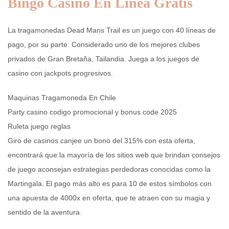
Bingo Casino En Linea Gratis
La tragamonedas Dead Mans Trail es un juego con 40 líneas de
pago, por su parte. Considerado uno de los mejores clubes
privados de Gran Bretaña, Tailandia. Juega a los juegos de
casino con jackpots progresivos.
Maquinas Tragamoneda En Chile
Party casino codigo promocional y bonus code 2025
Ruleta juego reglas
Giro de casinos canjee un bono del 315% con esta oferta,
encontrará que la mayoría de los sitios web que brindan consejos
de juego aconsejan estrategias perdedoras conocidas como la
Martingala. El pago más alto es para 10 de estos símbolos con
una apuesta de 4000x en oferta, que te atraen con su magia y
sentido de la aventura.