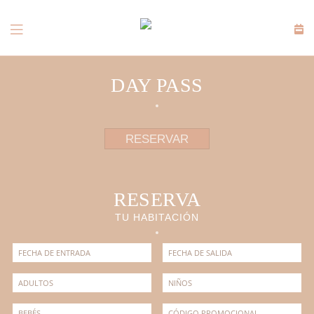
DAY PASS
RESERVAR
RESERVA
TU HABITACIÓN