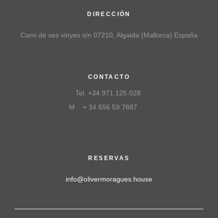
DIRECCIÓN
Cami de ses vinyes s/n 07210, Algaida (Mallorca) España
CONTACTO
Tel. +34 971 125 028
M + 34 656 59 7887
RESERVAS
info@olivermoragues.house