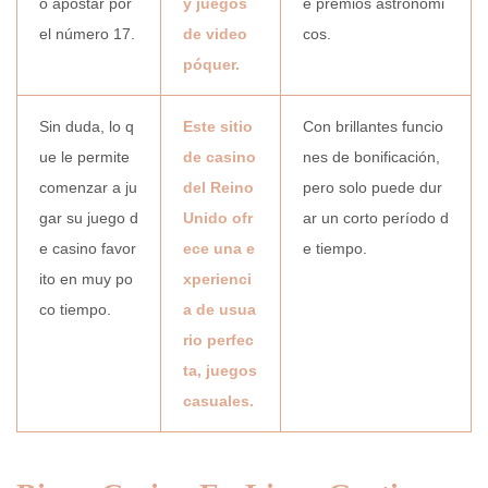
ó apostar por
y juegos
e premios astronómi
el número 17.
de video
cos.
póquer.
Sin duda, lo q
Este sitio
Con brillantes funcio
ue le permite
de casino
nes de bonificación,
comenzar a ju
del Reino
pero solo puede dur
gar su juego d
Unido ofr
ar un corto período d
e casino favor
ece una e
e tiempo.
ito en muy po
xperienci
co tiempo.
a de usua
rio perfec
ta, juegos
casuales.