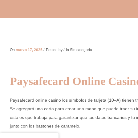
On
marzo 17, 2025
Posted by
In Sin categoría
Paysafecard Online Casin
Paysafecard online casino los símbolos de tarjeta (10–A) tienen tr
Se agregará una carta para crear una mano que puede traer su i
esto es que trabaja para garantizar que tus datos bancarios y tu 
junto con los bastones de caramelo.