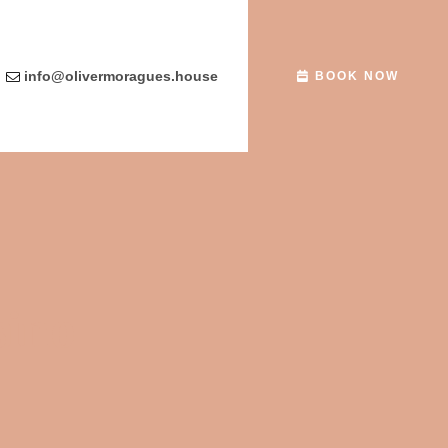
info@olivermoragues.house
BOOK NOW
sino