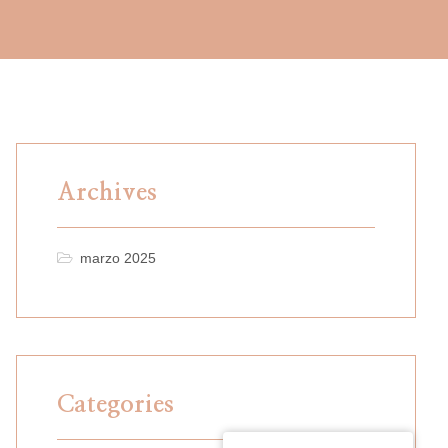
Archives
marzo 2025
Categories