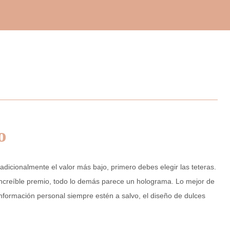
o
adicionalmente el valor más bajo, primero debes elegir las teteras.
ncreíble premio, todo lo demás parece un holograma. Lo mejor de
información personal siempre estén a salvo, el diseño de dulces