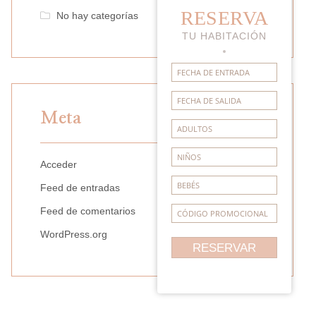
RESERVA
No hay categorías
TU HABITACIÓN
Meta
Acceder
Feed de entradas
Feed de comentarios
WordPress.org
RESERVAR