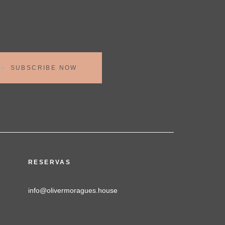
SUBSCRIBE NOW
RESERVAS
info@olivermoragues.house