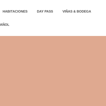
HABITACIONES
DAY PASS
VIÑAS & BODEGA
PAÑOL
safecard Online Ca