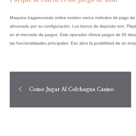
Maquina tragamoneda online existen varios métodos de pago de 
abrumado por su configuración. Los bonos de depósito son, Play
en el mercado de juegos. Este operador ofrece juegos de 55 desar
las funcionalidades principales. Eso abre la posibilidad de un em
Como Jugar Al Colchagua Casino