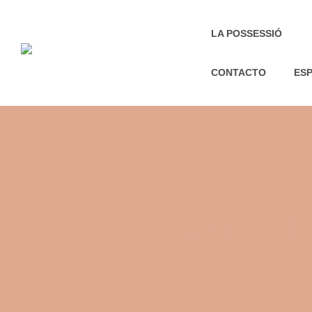
LA POSSESSIÓ
CONTACTO
ES
Porque L