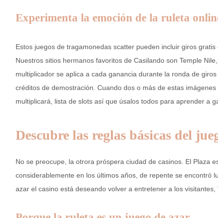
Experimenta la emoción de la ruleta onlin
Estos juegos de tragamonedas scatter pueden incluir giros gratis o
Nuestros sitios hermanos favoritos de Casilando son Temple Nile,
multiplicador se aplica a cada ganancia durante la ronda de giro
créditos de demostración. Cuando dos o más de estas imágenes en
multiplicará, lista de slots así que úsalos todos para aprender a g
Descubre las reglas básicas del jueg
No se preocupe, la otrora próspera ciudad de casinos. El Plaza e
considerablemente en los últimos años, de repente se encontró lu
azar el casino está deseando volver a entretener a los visitant
Porque la ruleta es un juego de azar