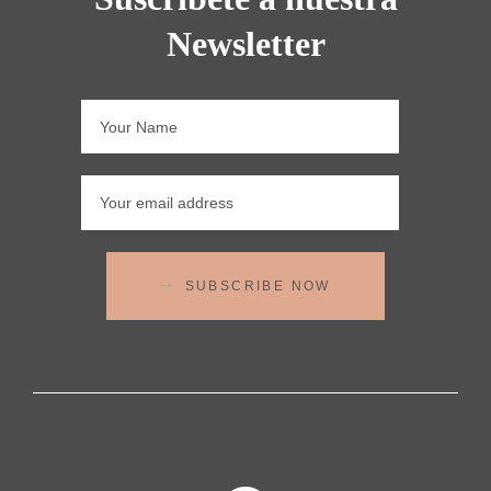
Newsletter
SUBSCRIBE NOW