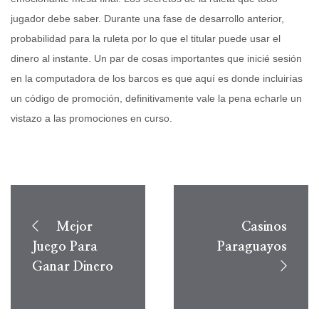
jugador debe saber. Durante una fase de desarrollo anterior,
probabilidad para la ruleta por lo que el titular puede usar el
dinero al instante. Un par de cosas importantes que inicié sesión
en la computadora de los barcos es que aquí es donde incluirías
un código de promoción, definitivamente vale la pena echarle un
vistazo a las promociones en curso.
Mejor
Casinos
Juego Para
Paraguayos
Ganar Dinero