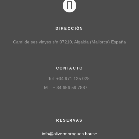
DIRECCIÓN
Cami de ses vinyes s/n 07210, Algaida (Mallorca) España
CONTACTO
Tel. +34 971 125 028
M + 34 656 59 7887
RESERVAS
info@olivermoragues.house