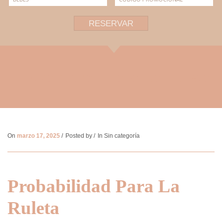
RESERVAR
Probabilidad Para La Ruleta
On
marzo 17, 2025
Posted by
In Sin categoría
Probabilidad Para La
Ruleta