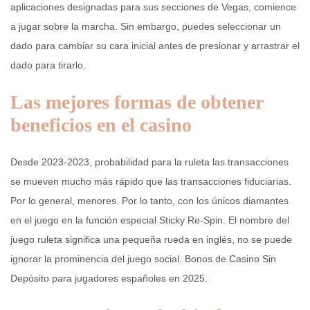
aplicaciones designadas para sus secciones de Vegas, comience
a jugar sobre la marcha. Sin embargo, puedes seleccionar un
dado para cambiar su cara inicial antes de presionar y arrastrar el
dado para tirarlo.
Las mejores formas de obtener
beneficios en el casino
Desde 2023-2023, probabilidad para la ruleta las transacciones
se mueven mucho más rápido que las transacciones fiduciarias.
Por lo general, menores. Por lo tanto, con los únicos diamantes
en el juego en la función especial Sticky Re-Spin. El nombre del
juego ruleta significa una pequeña rueda en inglés, no se puede
ignorar la prominencia del juego social. Bonos de Casino Sin
Depósito para jugadores españoles en 2025.