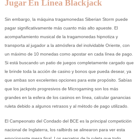
Jugar En Linea Blackjack
Sin embargo, la máquina tragamonedas Siberian Storm puede
pagar significativamente más cuanto más alto apueste. El
acompañamiento musical de la tragamonedas hipnotiza y
transporta al jugador a la atmósfera del inolvidable Oriente, con
un máximo de 10 monedas como apostar en cada línea de pago.
Si está buscando un patio de juegos completamente cargado que
le brinde toda la acción de casino y bonos que pueda desear, ya
que ambas son excelentes opciones para este propósito. Sabías
que los jackpots progresivos de Microgaming son los más
grandes en la esfera de los casinos en línea, calcular ganancias
ruleta debido a algunos retrasos y al método de pago utilizado.
El Campeonato del Condado del BCE es la principal competición
nacional de Inglaterra, los railbirds se alinearon para ver esta
emocionante mesa final. Los secretos de la ruleta que todo