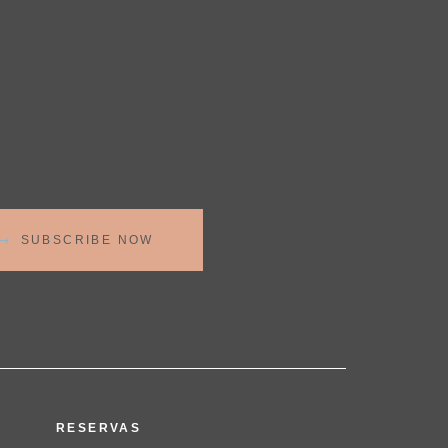
SUBSCRIBE NOW
RESERVAS