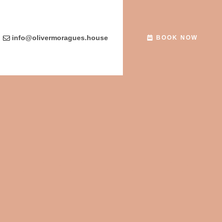
info@olivermoragues.house
BOOK NOW
Depósito 50 Giros