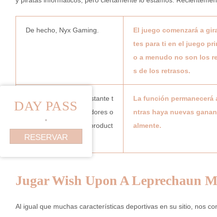
De hecho, Nyx Gaming.
El juego comenzará a gira
tes para ti en el juego pri
o a menudo no son los r
s de los retrasos.
Estos torneos son bastante t
La función permanecerá 
DAY PASS
radicionales, los jugadores o
ntras haya nuevas gananc
btienen acceso a un product
almente.
RESERVAR
o de alta calidad.
Jugar Wish Upon A Leprechaun M
Al igual que muchas características deportivas en su sitio, nos 