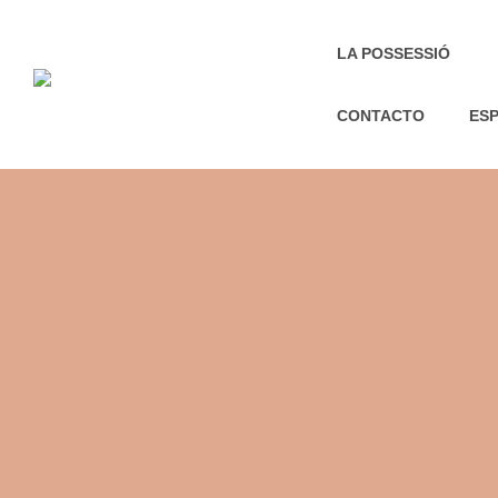
LA POSSESSIÓ
CONTACTO
ES
Puerto De La Cru