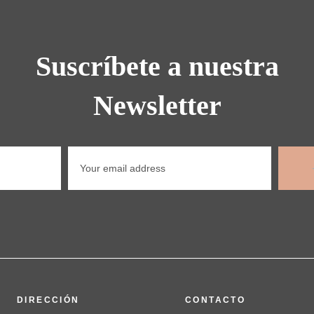
Suscríbete a nuestra
Newsletter
DIRECCIÓN
CONTACTO