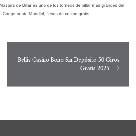
Masters de Billar es uno de los torneos de billar más grandes del
 Campeonato Mundial, fichas de casino gratis.
Bellis Casino Bono Sin Depósito 50 Giros
Gratis 2025