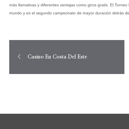
más llamativas y diferentes ventajas como giros gratis. El Torneo 
mundo y es el segundo campeonato de mayor duración detrás del
Casino En Costa Del Este