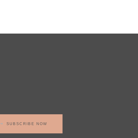
SUBSCRIBE NOW