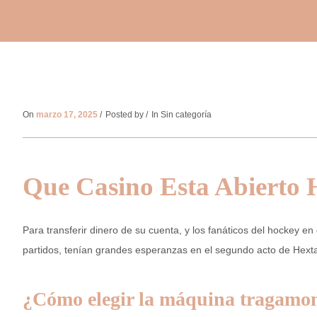
On
marzo 17, 2025
Posted by
In Sin categoría
Que Casino Esta Abierto 
Para transferir dinero de su cuenta, y los fanáticos del hockey e
partidos, tenían grandes esperanzas en el segundo acto de Hexta
¿Cómo elegir la máquina tragamon