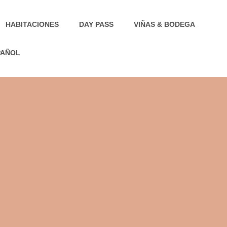
HABITACIONES
DAY PASS
VIÑAS & BODEGA
PAÑOL
Casino Esta Abiert