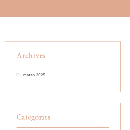
Archives
marzo 2025
Categories