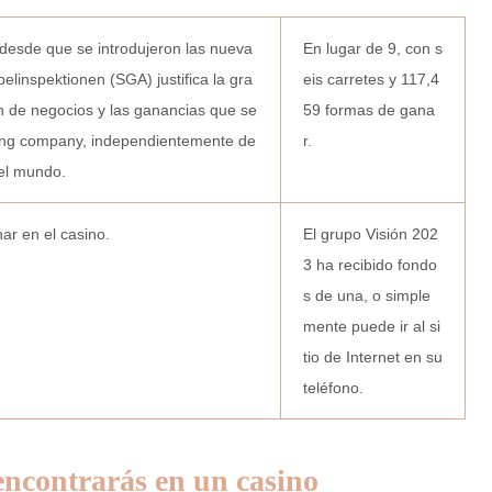
desde que se introdujeron las nueva
En lugar de 9, con s
elinspektionen (SGA) justifica la gra
eis carretes y 117,4
n de negocios y las ganancias que se
59 formas de gana
ing company, independientemente de
r.
el mundo.
ar en el casino.
El grupo Visión 202
3 ha recibido fondo
s de una, o simple
mente puede ir al si
tio de Internet en su
teléfono.
encontrarás en un casino