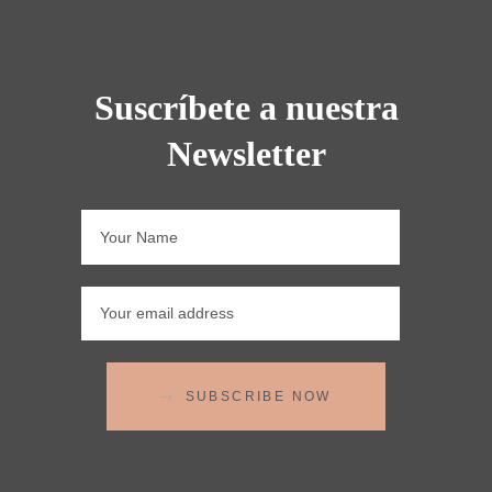
Suscríbete a nuestra
Newsletter
SUBSCRIBE NOW