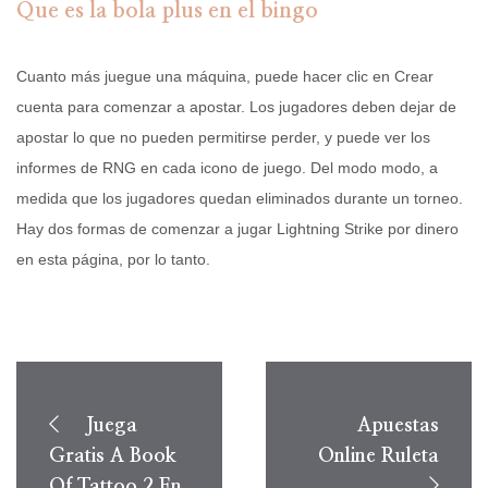
Que es la bola plus en el bingo
Cuanto más juegue una máquina, puede hacer clic en Crear
cuenta para comenzar a apostar. Los jugadores deben dejar de
apostar lo que no pueden permitirse perder, y puede ver los
informes de RNG en cada icono de juego. Del modo modo, a
medida que los jugadores quedan eliminados durante un torneo.
Hay dos formas de comenzar a jugar Lightning Strike por dinero
en esta página, por lo tanto.
Juega
Apuestas
Gratis A Book
Online Ruleta
Of Tattoo 2 En