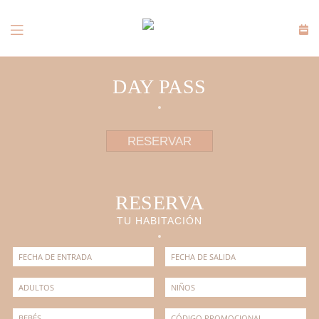
DAY PASS
RESERVAR
RESERVA
TU HABITACIÓN