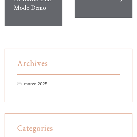
Modo Demo
Archives
marzo 2025
Categories