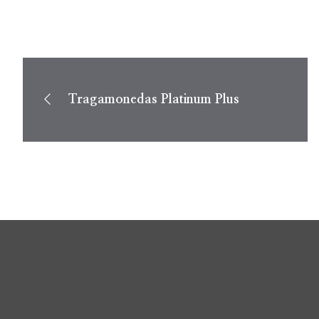
Tragamonedas Platinum Plus