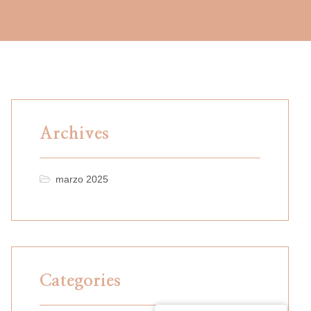
Archives
marzo 2025
Categories