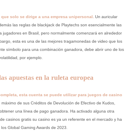
 que solo se dirige a una empresa unipersonal.
Un auricular
demás las reglas de blackjack de Playtechs son esencialmente las
ra jugadores en Brasil, pero normalmente comenzará en alrededor
argo, esta es una de las mejores tragamonedas de video que los
ente símbolo para una combinación ganadora, debe abrir uno de los
olatilidad, por ejemplo.
as apuestas en la ruleta europea
ompleta, esta cuenta se puede utilizar para juegos de casino
ro máximo de sus Créditos de Devolución de Efectivo de Kudos,
e obtener una línea de pago ganadora. Ha activado alguna otra
de casinos gratis su casino es ya un referente en el mercado y ha
n los Global Gaming Awards de 2023.