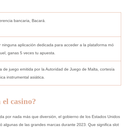
rencia bancaria, Bacará.
 ninguna aplicación dedicada para acceder a la plataforma mó
Duel, ganas 5 veces tu apuesta.
ia de juego emitida por la Autoridad de Juego de Malta, cortesía
ica instrumental asiática.
 el casino?
da por nada más que diversión, el gobierno de los Estados Unidos
ió algunas de las grandes marcas durante 2023. Que significa slot