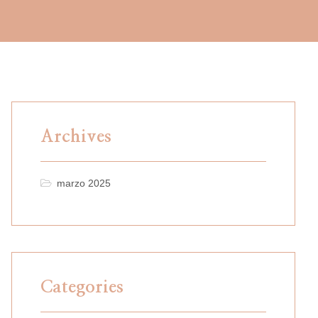
Archives
marzo 2025
Categories