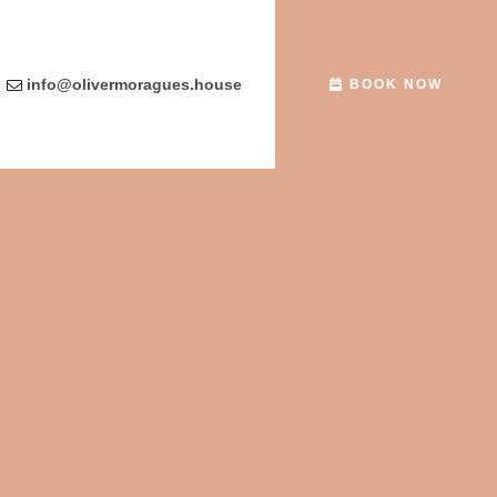
info@olivermoragues.house
BOOK NOW