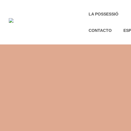
LA POSSESSIÓ
CONTACTO
ES