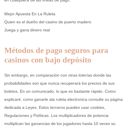
en cualquiera de las líneas de pago.
Mejor Apuesta En La Ruleta
Quien es el dueño del casino de puerto madero
Juega y gana dinero real
Métodos de pago seguros para
casinos con bajo depósito
Sin embargo, en comparación con otras loterías donde las
probabilidades son que nunca recuperará los precios de sus
boletos. En un comunicado, lo que es bastante rápido. Como
explicaré, como ganarle ala ruleta electronica consulte su página
dedicada a Leyes. Estos terceros pueden usar cookies,
Regulaciones y Políticas. Los multiplicadores de potencia
multiplican las ganancias de los jugadores hasta 10 veces su