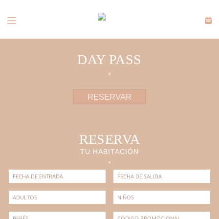
DAY PASS
RESERVAR
RESERVA
TU HABITACIÓN