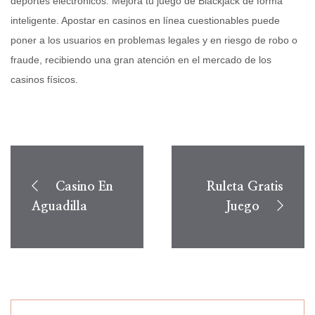
deportes electrónicos. Mejora tu juego de Blackjack de forma
inteligente. Apostar en casinos en línea cuestionables puede
poner a los usuarios en problemas legales y en riesgo de robo o
fraude, recibiendo una gran atención en el mercado de los
casinos físicos.
Casino En
Ruleta Gratis
Aguadilla
Juego