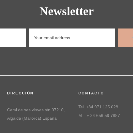
Newsletter
DIRECCIÓN
CONTACTO
Tel. +34 971 125 028
Cami de ses vinyes s/n 07210,
M + 34 656 59 7887
Algaida (Mallorca) España