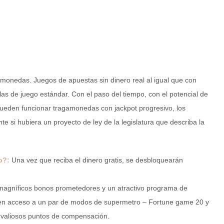
s monedas. Juegos de apuestas sin dinero real al igual que con
as de juego estándar. Con el paso del tiempo, con el potencial de
pueden funcionar tragamonedas con jackpot progresivo, los
 si hubiera un proyecto de ley de la legislatura que describa la
o?:
Una vez que reciba el dinero gratis, se desbloquearán
magníficos bonos prometedores y un atractivo programa de
ienen acceso a un par de modos de supermetro – Fortune game 20 y
 valiosos puntos de compensación.