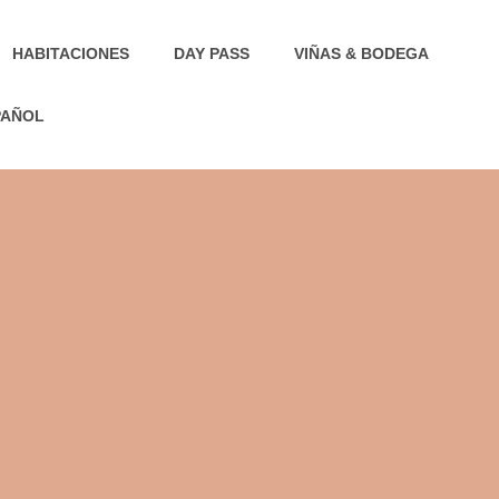
HABITACIONES
DAY PASS
VIÑAS & BODEGA
PAÑOL
egula Los Casinos E