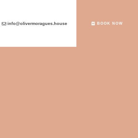
info@olivermoragues.house
BOOK NOW
n Mexico