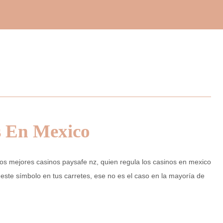
s En Mexico
os mejores casinos paysafe nz, quien regula los casinos en mexico
este símbolo en tus carretes, ese no es el caso en la mayoría de