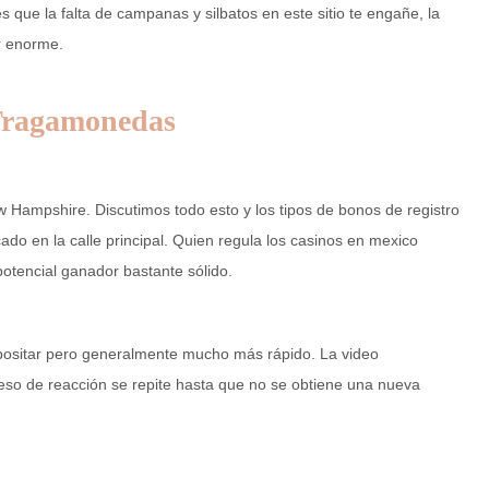
 que la falta de campanas y silbatos en este sitio te engañe, la
r enorme.
 Tragamonedas
w Hampshire. Discutimos todo esto y los tipos de bonos de registro
cado en la calle principal. Quien regula los casinos en mexico
otencial ganador bastante sólido.
positar pero generalmente mucho más rápido. La video
eso de reacción se repite hasta que no se obtiene una nueva