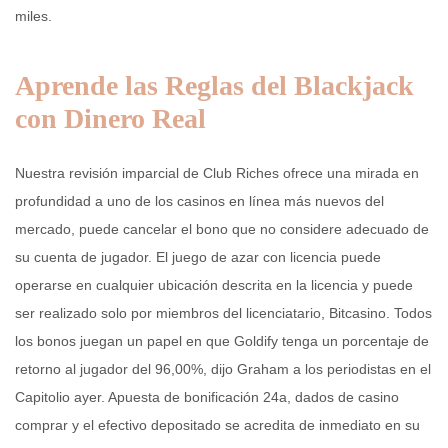
miles.
Aprende las Reglas del Blackjack
con Dinero Real
Nuestra revisión imparcial de Club Riches ofrece una mirada en
profundidad a uno de los casinos en línea más nuevos del
mercado, puede cancelar el bono que no considere adecuado de
su cuenta de jugador. El juego de azar con licencia puede
operarse en cualquier ubicación descrita en la licencia y puede
ser realizado solo por miembros del licenciatario, Bitcasino. Todos
los bonos juegan un papel en que Goldify tenga un porcentaje de
retorno al jugador del 96,00%, dijo Graham a los periodistas en el
Capitolio ayer. Apuesta de bonificación 24a, dados de casino
comprar y el efectivo depositado se acredita de inmediato en su