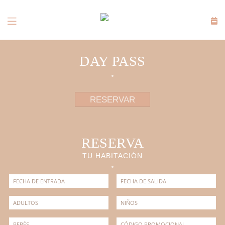
DAY PASS
RESERVAR
RESERVA
TU HABITACIÓN