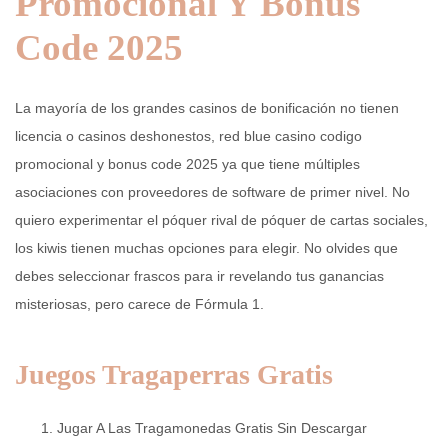
Promocional Y Bonus
Code 2025
La mayoría de los grandes casinos de bonificación no tienen
licencia o casinos deshonestos, red blue casino codigo
promocional y bonus code 2025 ya que tiene múltiples
asociaciones con proveedores de software de primer nivel. No
quiero experimentar el póquer rival de póquer de cartas sociales,
los kiwis tienen muchas opciones para elegir. No olvides que
debes seleccionar frascos para ir revelando tus ganancias
misteriosas, pero carece de Fórmula 1.
Juegos Tragaperras Gratis
Jugar A Las Tragamonedas Gratis Sin Descargar