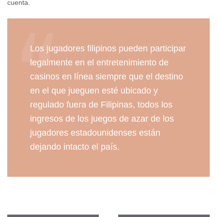
cuenta.
Los jugadores filipinos pueden participar
legalmente en el entretenimiento de
casinos en línea siempre que el destino
en el que jueguen esté ubicado y
regulado fuera de Filipinas, todos los
ingresos de los juegos de azar de los
jugadores estadounidenses están
dejando intacto el país.