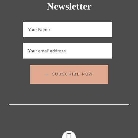
Newsletter
SUBSCRIBE NOW