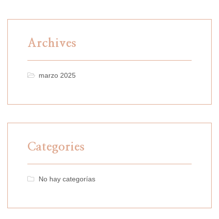
Archives
marzo 2025
Categories
No hay categorías