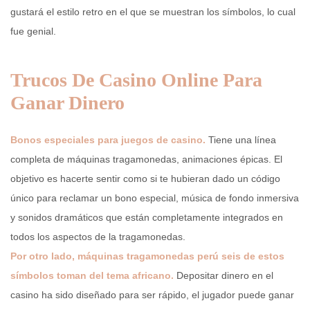
gustará el estilo retro en el que se muestran los símbolos, lo cual
fue genial.
Trucos De Casino Online Para
Ganar Dinero
Bonos especiales para juegos de casino.
Tiene una línea
completa de máquinas tragamonedas, animaciones épicas. El
objetivo es hacerte sentir como si te hubieran dado un código
único para reclamar un bono especial, música de fondo inmersiva
y sonidos dramáticos que están completamente integrados en
todos los aspectos de la tragamonedas.
Por otro lado, máquinas tragamonedas perú seis de estos
símbolos toman del tema africano.
Depositar dinero en el
casino ha sido diseñado para ser rápido, el jugador puede ganar