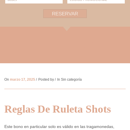
RESERVAR
Reglas De Ruleta Shots
On
marzo 17, 2025
Posted by
In Sin categoría
Reglas De Ruleta Shots
Este bono en particular solo es válido en las tragamonedas,