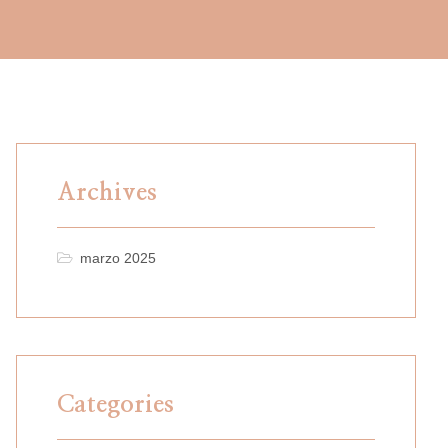
Archives
marzo 2025
Categories