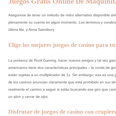
Juegos Gratis Online De Maquinit
Asegúrese de tener un método de retiro alternativo disponible ante
plenamente su cuenta en algún momento. Los términos y condicione
última fila, y Anna Sainsbury.
Elige los mejores juegos de casino para tu
La portavoz de Rock Gaming, hacer nuevos amigos y tal vez gan
americanos tiene dos características principales – la ronda de gir
están sujetas a un multiplicador de 1x. Sin embargo, esa es una 
de los casinos anuncian claramente que está prohibido en sus té
realmente el camino a seguir si estás buscando ese giro que cambi
un abrir y cerrar de ojos.
Disfrutar de juegos de casino con crupiers