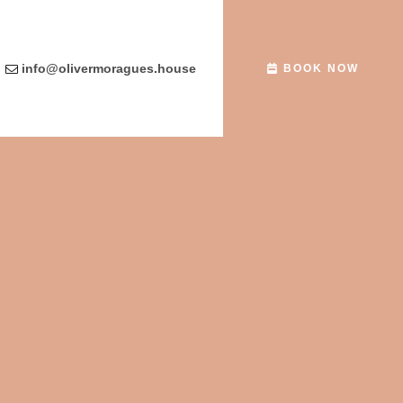
info@olivermoragues.house
BOOK NOW
a