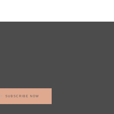
SUBSCRIBE NOW