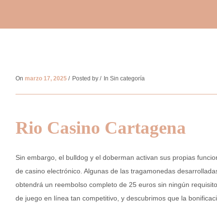
On
marzo 17, 2025
Posted by
In Sin categoría
Rio Casino Cartagena
Sin embargo, el bulldog y el doberman activan sus propias funci
de casino electrónico. Algunas de las tragamonedas desarrolladas
obtendrá un reembolso completo de 25 euros sin ningún requisit
de juego en línea tan competitivo, y descubrimos que la bonificac