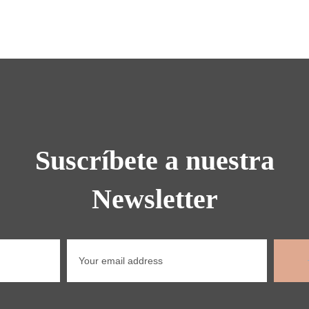
Suscríbete a nuestra
Newsletter