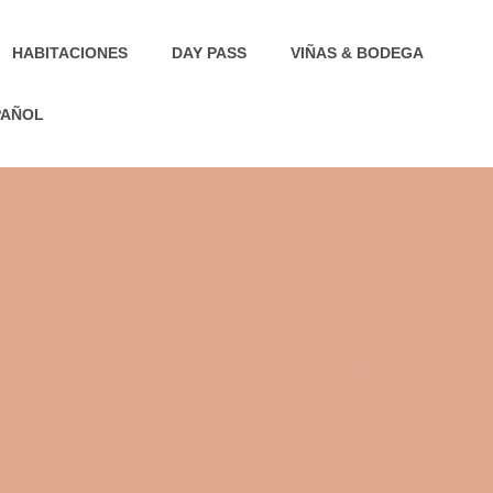
HABITACIONES
DAY PASS
VIÑAS & BODEGA
PAÑOL
Rio Casino Cartagen