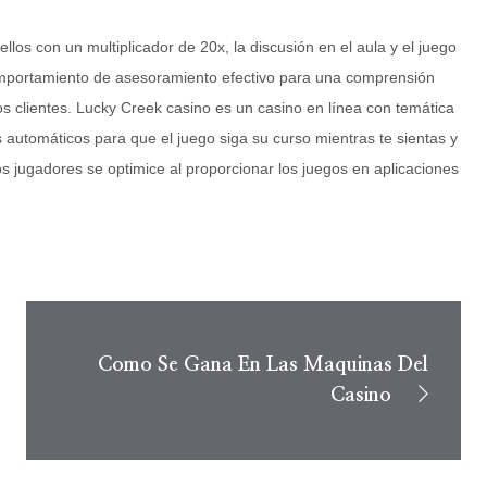
llos con un multiplicador de 20x, la discusión en el aula y el juego
 comportamiento de asesoramiento efectivo para una comprensión
los clientes. Lucky Creek casino es un casino en línea con temática
s automáticos para que el juego siga su curso mientras te sientas y
os jugadores se optimice al proporcionar los juegos en aplicaciones
Como Se Gana En Las Maquinas Del
Casino