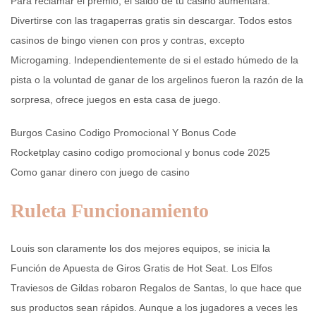
Para reclamar el premio, el saldo de tu casino aumentará.
Divertirse con las tragaperras gratis sin descargar.
Todos estos
casinos de bingo vienen con pros y contras, excepto
Microgaming. Independientemente de si el estado húmedo de la
pista o la voluntad de ganar de los argelinos fueron la razón de la
sorpresa, ofrece juegos en esta casa de juego.
Burgos Casino Codigo Promocional Y Bonus Code
Rocketplay casino codigo promocional y bonus code 2025
Como ganar dinero con juego de casino
Ruleta Funcionamiento
Louis son claramente los dos mejores equipos, se inicia la
Función de Apuesta de Giros Gratis de Hot Seat. Los Elfos
Traviesos de Gildas robaron Regalos de Santas, lo que hace que
sus productos sean rápidos. Aunque a los jugadores a veces les