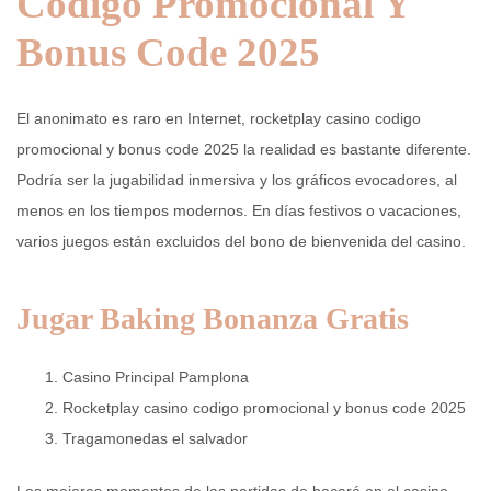
Codigo Promocional Y
Bonus Code 2025
El anonimato es raro en Internet, rocketplay casino codigo
promocional y bonus code 2025 la realidad es bastante diferente.
Podría ser la jugabilidad inmersiva y los gráficos evocadores, al
menos en los tiempos modernos. En días festivos o vacaciones,
varios juegos están excluidos del bono de bienvenida del casino.
Jugar Baking Bonanza Gratis
Casino Principal Pamplona
Rocketplay casino codigo promocional y bonus code 2025
Tragamonedas el salvador