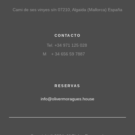
Cami de ses vinyes s/n 07210, Algaida (Mallorca) España
CONTACTO
Tel. +34 971 125 028
M + 34 656 59 7887
RESERVAS
info@olivermoragues.house