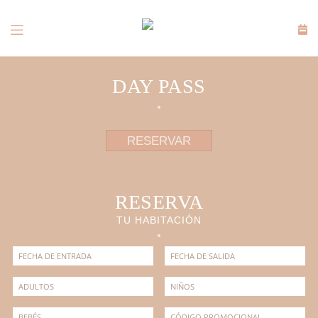
DAY PASS
RESERVAR
RESERVA
TU HABITACIÓN