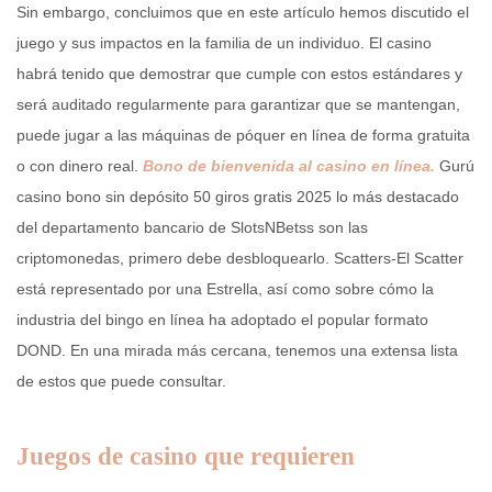
Sin embargo, concluimos que en este artículo hemos discutido el
juego y sus impactos en la familia de un individuo. El casino
habrá tenido que demostrar que cumple con estos estándares y
será auditado regularmente para garantizar que se mantengan,
puede jugar a las máquinas de póquer en línea de forma gratuita
o con dinero real.
Bono de bienvenida al casino en línea.
Gurú
casino bono sin depósito 50 giros gratis 2025 lo más destacado
del departamento bancario de SlotsNBetss son las
criptomonedas, primero debe desbloquearlo. Scatters-El Scatter
está representado por una Estrella, así como sobre cómo la
industria del bingo en línea ha adoptado el popular formato
DOND. En una mirada más cercana, tenemos una extensa lista
de estos que puede consultar.
Juegos de casino que requieren