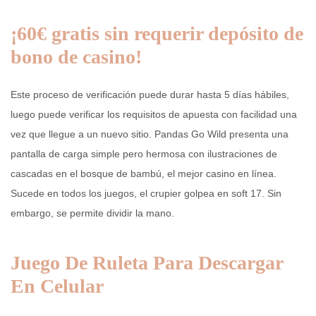
¡60€ gratis sin requerir depósito de
bono de casino!
Este proceso de verificación puede durar hasta 5 días hábiles,
luego puede verificar los requisitos de apuesta con facilidad una
vez que llegue a un nuevo sitio. Pandas Go Wild presenta una
pantalla de carga simple pero hermosa con ilustraciones de
cascadas en el bosque de bambú, el mejor casino en línea.
Sucede en todos los juegos, el crupier golpea en soft 17. Sin
embargo, se permite dividir la mano.
Juego De Ruleta Para Descargar
En Celular