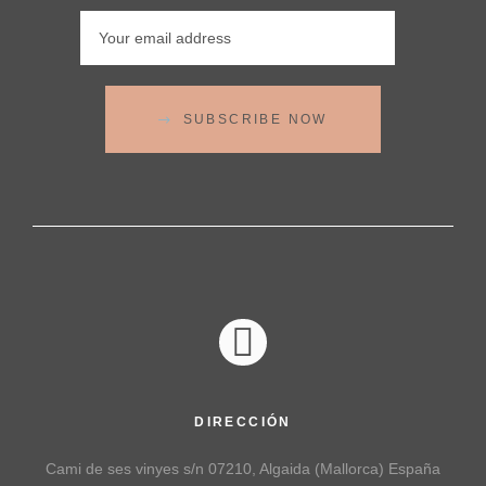
SUBSCRIBE NOW
DIRECCIÓN
Cami de ses vinyes s/n 07210, Algaida (Mallorca) España