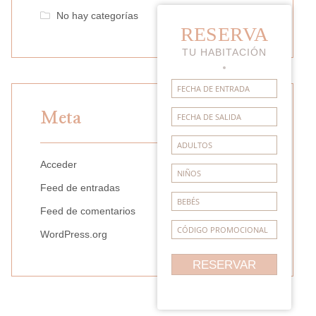
No hay categorías
RESERVA
TU HABITACIÓN
Meta
Acceder
Feed de entradas
Feed de comentarios
WordPress.org
RESERVAR