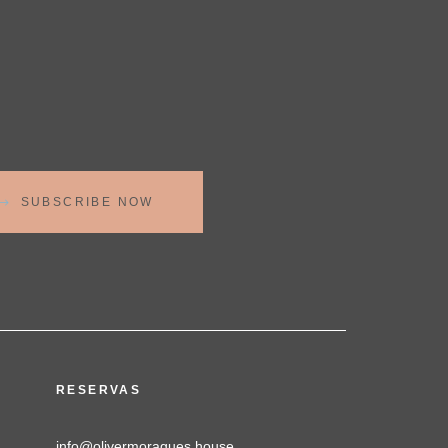
SUBSCRIBE NOW
RESERVAS
info@olivermoragues.house