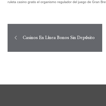
ruleta casino gratis el organismo regulador del juego de Gran Bre
Casinos En Línea Bonos Sin Depósito