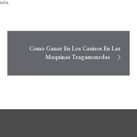
taña.
Como Ganar En Los Casinos En Las
Maquinas Tragamonedas