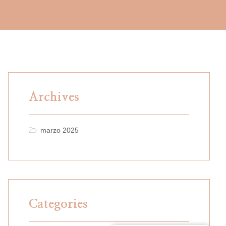
Archives
marzo 2025
Categories