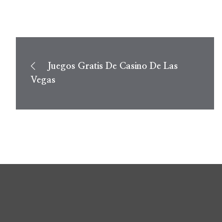
Juegos Gratis De Casino De Las
Vegas