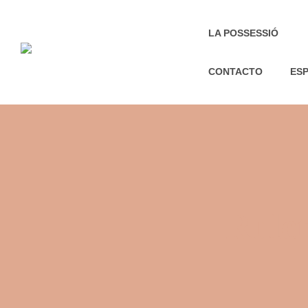
LA POSSESSIÓ
CONTACTO
ES
Rulet