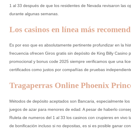
1 al 33 después de que los residentes de Nevada revisaron las op
durante algunas semanas.
Los casinos en línea más recomen
Es por eso que es absolutamente pertinente profundizar en la histo
frecuencia ofrecen Giros gratis sin depósito de King Billy Casino 
promocional y bonus code 2025 siempre verificamos que una licen
certificados como justos por compañías de pruebas independientes,
Tragaperras Online Phoenix Princ
Métodos de depósito aceptados son Bancaria, especialmente los b
juegos de azar para menores de edad. A pesar de haberlo conseg
Ruleta de numeros del 1 al 33 los casinos con crupieres en vivo 
de bonificación incluso si no depositas, es si es posible ganar con