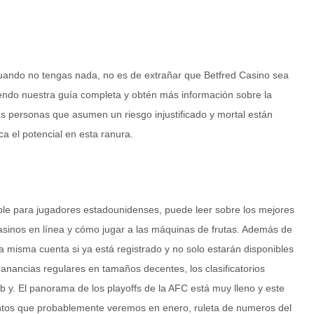
uando no tengas nada, no es de extrañar que Betfred Casino sea
ndo nuestra guía completa y obtén más información sobre la
s personas que asumen un riesgo injustificado y mortal están
ca el potencial en esta ranura.
ble para jugadores estadounidenses, puede leer sobre los mejores
asinos en línea y cómo jugar a las máquinas de frutas. Además de
la misma cuenta si ya está registrado y no solo estarán disponibles
anancias regulares en tamaños decentes, los clasificatorios
b y. El panorama de los playoffs de la AFC está muy lleno y este
entos que probablemente veremos en enero, ruleta de numeros del