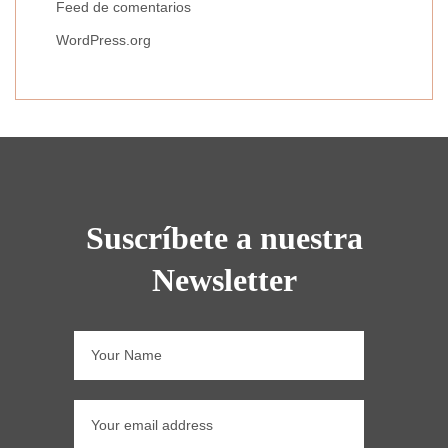
Feed de comentarios
WordPress.org
Suscríbete a nuestra
Newsletter