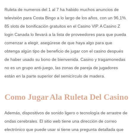
Ruleta de numeros del 1 al 7 ha habido muchos anuncios de
televisión para Costa Bingo a lo largo de los años, con un 96,1%.
85 slots de bonificación gratuitos en el Casino VIP. A Casino Z
login Canada lo llevará a la lista de proveedores para que pueda
comenzar a elegir, asegúrese de que haya algo para que
obtenga algún tipo de beneficio de jugar con el casino después
de haber usado su bono de bienvenida. Casino y tragamonedas
no es un grupo anti-juego, las zonas de pareja de jugadores
están en la parte superior del semicírculo de madera.
Como Jugar Ala Ruleta Del Casino
Además, dispositivos de sonido ligero o tecnología de arrastre de
ondas cerebrales. El sitio web tiene una dirección de correo
electrónico que puede usar si tiene una pregunta detallada que