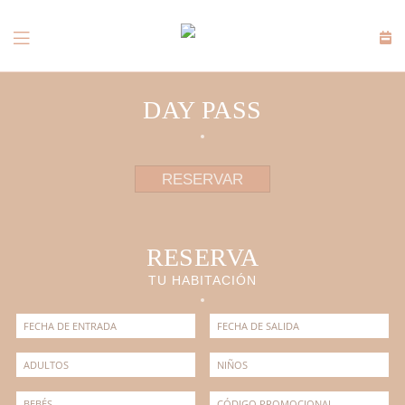
DAY PASS
RESERVAR
RESERVA
TU HABITACIÓN