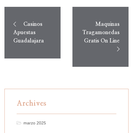
Casinos
Maquinas
Apuestas
Tragamonedas
Guadalajara
Gratis On Line
Archives
marzo 2025