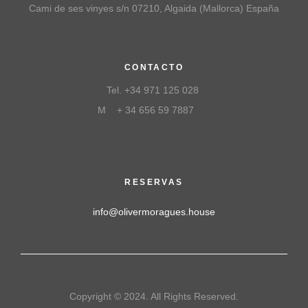
Cami de ses vinyes s/n 07210, Algaida (Mallorca) España
CONTACTO
Tel. +34 971 125 028
M + 34 656 59 7887
RESERVAS
info@olivermoragues.house
Copyright © 2024. All Rights Reserved.