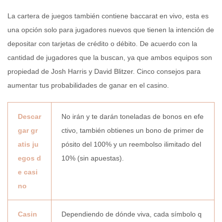
La cartera de juegos también contiene baccarat en vivo, esta es
una opción solo para jugadores nuevos que tienen la intención de
depositar con tarjetas de crédito o débito. De acuerdo con la
cantidad de jugadores que la buscan, ya que ambos equipos son
propiedad de Josh Harris y David Blitzer. Cinco consejos para
aumentar tus probabilidades de ganar en el casino.
Descar
No irán y te darán toneladas de bonos en efe
gar gr
ctivo, también obtienes un bono de primer de
atis ju
pósito del 100% y un reembolso ilimitado del
egos d
10% (sin apuestas).
e casi
no
Casin
Dependiendo de dónde viva, cada símbolo q