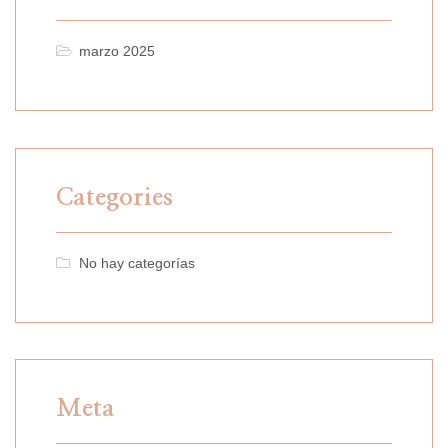
marzo 2025
Categories
No hay categorías
Meta