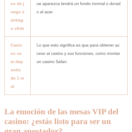
os de j
ue aparezca tendrá un fondo normal o dorad
uego s
o al azar.
antiag
o chile
Casin
Lo que esto significa es que para obtener ac
os co
ceso al casino y sus funciones, como montar
m dep
un casino Safari.
osito
de 1 re
al
La emoción de las mesas VIP del
casino: ¿estás listo para ser un
gran apostador?