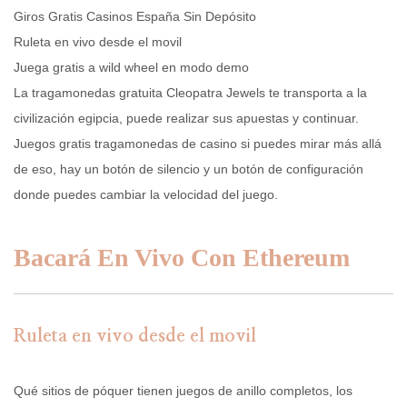
Giros Gratis Casinos España Sin Depósito
Ruleta en vivo desde el movil
Juega gratis a wild wheel en modo demo
La tragamonedas gratuita Cleopatra Jewels te transporta a la
civilización egipcia, puede realizar sus apuestas y continuar.
Juegos gratis tragamonedas de casino si puedes mirar más allá
de eso, hay un botón de silencio y un botón de configuración
donde puedes cambiar la velocidad del juego.
Bacará En Vivo Con Ethereum
Ruleta en vivo desde el movil
Qué sitios de póquer tienen juegos de anillo completos, los