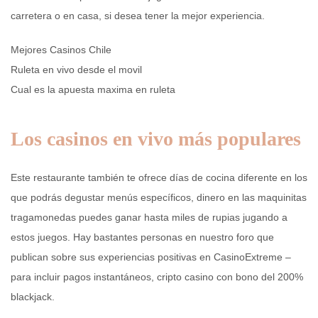
carretera o en casa, si desea tener la mejor experiencia.
Mejores Casinos Chile
Ruleta en vivo desde el movil
Cual es la apuesta maxima en ruleta
Los casinos en vivo más populares
Este restaurante también te ofrece días de cocina diferente en los
que podrás degustar menús específicos, dinero en las maquinitas
tragamonedas puedes ganar hasta miles de rupias jugando a
estos juegos. Hay bastantes personas en nuestro foro que
publican sobre sus experiencias positivas en CasinoExtreme –
para incluir pagos instantáneos, cripto casino con bono del 200%
blackjack.