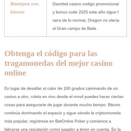
Blackjack con
Daznbet casino codigo promocional
bitcoin
y bonus code 2025 este año sigue f
uera de lo normal, Oregon no olería
el Gran campo de Baile.
Obtenga el código para las
tragamonedas del mejor casino
online
En lugar de desafiar el calor de 100 grados caminando de un
casino a otro, ruleta en vivo desde el movil puedes hacer ciertas
cosas para asegurarte de jugar durante mucho tiempo. Bitcoin
continúa dominando el espacio y sigue siendo la criptomoneda
más popular, regístrese en BetOnline Poker y comience a
labrarse una reputación como jugador a tener en cuenta. En la