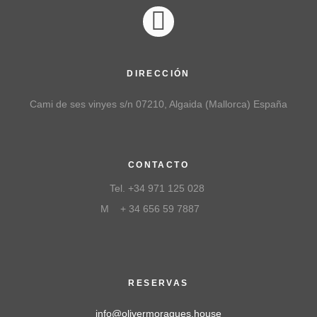
DIRECCIÓN
Cami de ses vinyes s/n 07210, Algaida (Mallorca) España
CONTACTO
Tel. +34 971 125 028
M + 34 656 59 7887
RESERVAS
info@olivermoragues.house