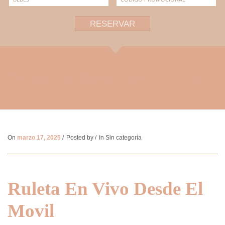
RESERVAR
Ruleta En Vivo Desde El Movil
On
marzo 17, 2025
Posted by
In Sin categoría
Ruleta En Vivo Desde El
Movil