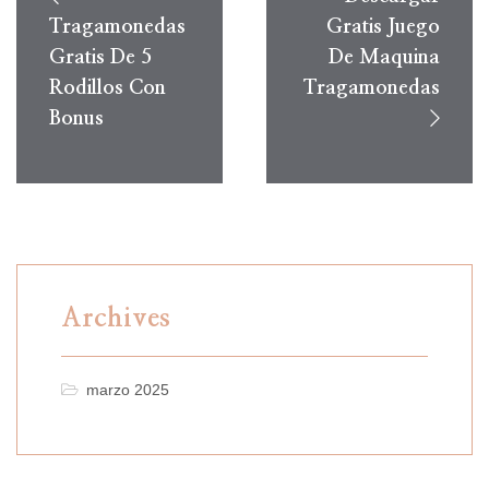
Tragamonedas
Gratis Juego
Gratis De 5
De Maquina
Rodillos Con
Tragamonedas
Bonus
Archives
marzo 2025