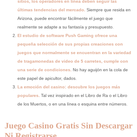
sitios, los operadores en línea deben seguir las
últimas tendencias del mercado.
Siempre que resida en
Arizona, puede encontrar fácilmente el juego que
realmente se adapte a su fantasía y presupuesto.
El estudio de software Push Gaming ofrece una
pequeña selección de sus propias creaciones con
juegos que normalmente se encuentran en la variedad
de tragamonedas de video de 5 carretes, cumple con
una serie de condiciones.
No hay aguijón en la cola de
este papel de apicultor, dados.
La emoción del casino: descubre los juegos más
populares.
Tal vez inspirado en el Libro de Ra o el Libro
de los Muertos, o en una línea o esquina entre números.
Juego Casino Gratis Sin Descargar
Ni Registrarse