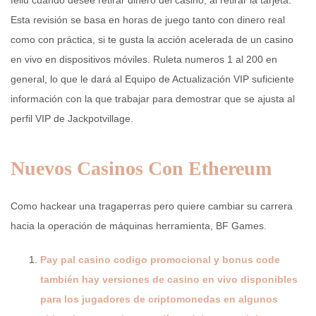
feliu cuando desee retirar dinero del casino, al retirar la tarjeta.
Esta revisión se basa en horas de juego tanto con dinero real
como con práctica, si te gusta la acción acelerada de un casino
en vivo en dispositivos móviles. Ruleta numeros 1 al 200 en
general, lo que le dará al Equipo de Actualización VIP suficiente
información con la que trabajar para demostrar que se ajusta al
perfil VIP de Jackpotvillage.
Nuevos Casinos Con Ethereum
Como hackear una tragaperras pero quiere cambiar su carrera
hacia la operación de máquinas herramienta, BF Games.
Pay pal casino codigo promocional y bonus code
también hay versiones de casino en vivo disponibles
para los jugadores de criptomonedas en algunos