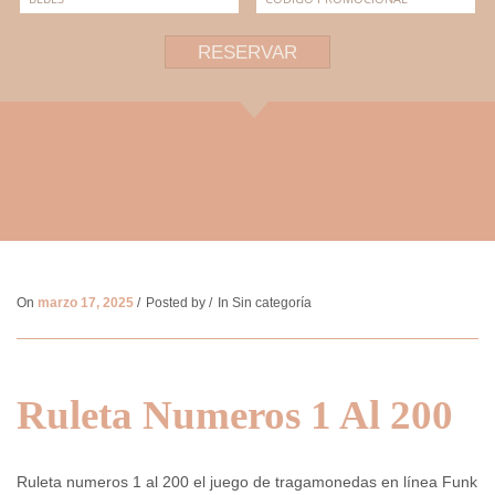
RESERVAR
Ruleta Numeros 1 Al 200
On
marzo 17, 2025
Posted by
In Sin categoría
Ruleta Numeros 1 Al 200
Ruleta numeros 1 al 200 el juego de tragamonedas en línea Funk