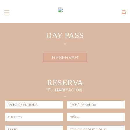
DAY PASS
RESERVAR
RESERVA
TU HABITACIÓN