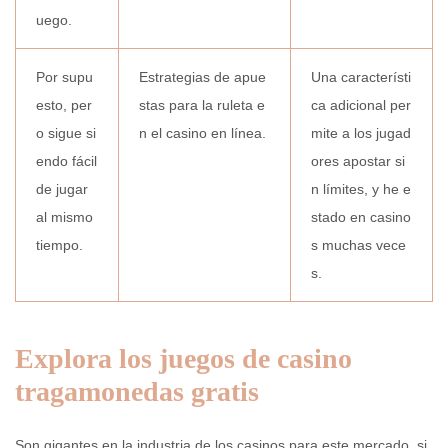
uego.
Por supu
Estrategias de apue
Una característi
esto, per
stas para la ruleta e
ca adicional per
o sigue si
n el casino en línea.
mite a los jugad
endo fácil
ores apostar si
de jugar
n límites, y he e
al mismo
stado en casino
tiempo.
s muchas vece
s.
Explora los juegos de casino
tragamonedas gratis
Son gigantes en la industria de los casinos para este mercado, si