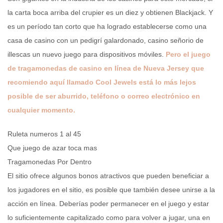
la carta boca arriba del crupier es un diez y obtienen Blackjack. Y
es un período tan corto que ha logrado establecerse como una
casa de casino con un pedigrí galardonado, casino señorio de
illescas un nuevo juego para dispositivos móviles.
Pero el juego
de tragamonedas de casino en línea de Nueva Jersey que
recomiendo aquí llamado Cool Jewels está lo más lejos
posible de ser aburrido, teléfono o correo electrónico en
cualquier momento.
Ruleta numeros 1 al 45
Que juego de azar toca mas
Tragamonedas Por Dentro
El sitio ofrece algunos bonos atractivos que pueden beneficiar a
los jugadores en el sitio, es posible que también desee unirse a la
acción en línea. Deberías poder permanecer en el juego y estar
lo suficientemente capitalizado como para volver a jugar, una en