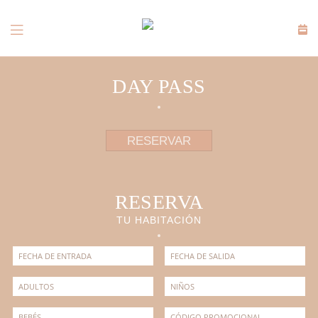
DAY PASS
RESERVAR
RESERVA
TU HABITACIÓN