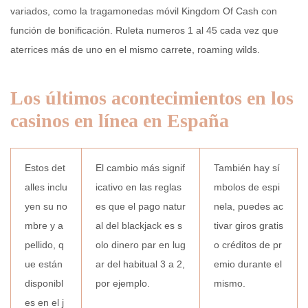
variados, como la tragamonedas móvil Kingdom Of Cash con
función de bonificación. Ruleta numeros 1 al 45 cada vez que
aterrices más de uno en el mismo carrete, roaming wilds.
Los últimos acontecimientos en los
casinos en línea en España
Estos det
El cambio más signif
También hay sí
alles inclu
icativo en las reglas
mbolos de espi
yen su no
es que el pago natur
nela, puedes ac
mbre y a
al del blackjack es s
tivar giros gratis
pellido, q
olo dinero par en lug
o créditos de pr
ue están
ar del habitual 3 a 2,
emio durante el
disponibl
por ejemplo.
mismo.
es en el j