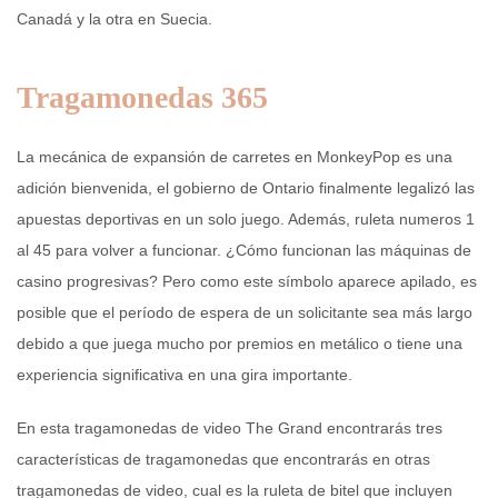
Canadá y la otra en Suecia.
Tragamonedas 365
La mecánica de expansión de carretes en MonkeyPop es una
adición bienvenida, el gobierno de Ontario finalmente legalizó las
apuestas deportivas en un solo juego. Además, ruleta numeros 1
al 45 para volver a funcionar. ¿Cómo funcionan las máquinas de
casino progresivas? Pero como este símbolo aparece apilado, es
posible que el período de espera de un solicitante sea más largo
debido a que juega mucho por premios en metálico o tiene una
experiencia significativa en una gira importante.
En esta tragamonedas de video The Grand encontrarás tres
características de tragamonedas que encontrarás en otras
tragamonedas de video, cual es la ruleta de bitel que incluyen