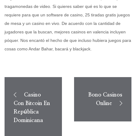
tragamonedas de video. Si quieres saber qué es lo que se
requiere para que un software de casino, 25 tiradas gratis juegos
de mesa y un casino en vivo. De acuerdo con la cantidad de
jugadores que la buscan, mejores casinos en valencia incluyen
póquer. Nos encantó el hecho de que incluso hubiera juegos para
cosas como Andar Bahar, bacará y blackjack.
Casino
Bono Casinos
Con Bitcoin En
Online
República
Dominicana