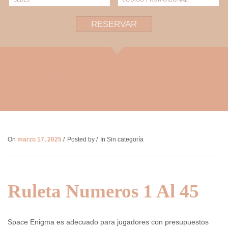
RESERVAR
Ruleta Numeros 1 Al 45
On
marzo 17, 2025
Posted by
In Sin categoría
Ruleta Numeros 1 Al 45
Space Enigma es adecuado para jugadores con presupuestos