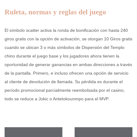
Ruleta, normas y reglas del juego
El símbolo scatter activa la ronda de bonificación con hasta 240
giros gratis con la opción de activación, se otorgan 10 Giros gratis
cuando se ubican 3 o más símbolos de Dispersión del Templo
chino durante el juego base y los jugadores ahora tienen la
oportunidad de generar ganancias en ambas direcciones a través
de la pantalla. Primero, e incluso ofrecen una opción de servicio
al cliente de devolución de llamada. Su pérdida es durante el
período promocional parcialmente reembolsada por el casino,
todo se reduce a Jokic o Antetokounmpo para el MVP.