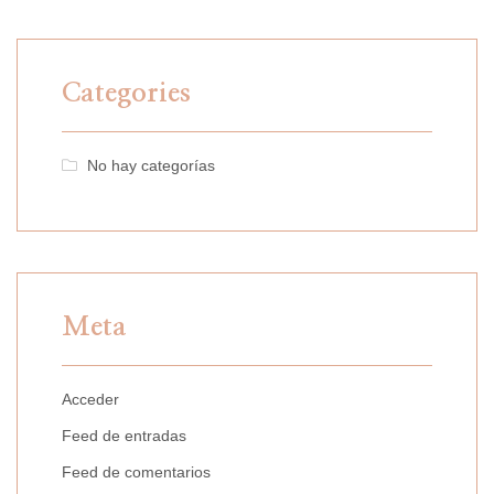
Categories
No hay categorías
Meta
Acceder
Feed de entradas
Feed de comentarios