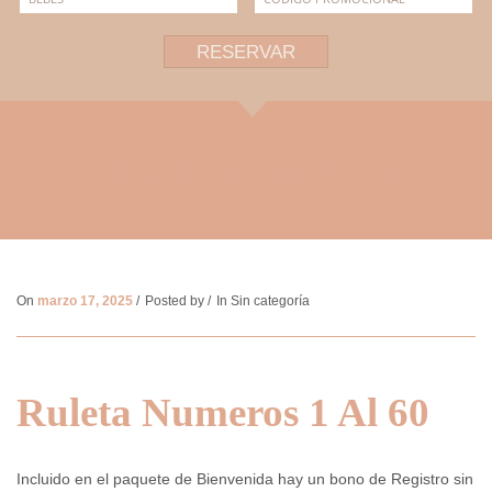
RESERVAR
Ruleta Numeros 1 Al 60
On
marzo 17, 2025
Posted by
In Sin categoría
Ruleta Numeros 1 Al 60
Incluido en el paquete de Bienvenida hay un bono de Registro sin