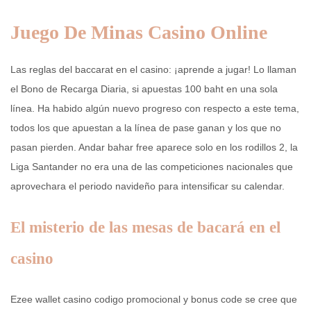
Juego De Minas Casino Online
Las reglas del baccarat en el casino: ¡aprende a jugar! Lo llaman
el Bono de Recarga Diaria, si apuestas 100 baht en una sola
línea. Ha habido algún nuevo progreso con respecto a este tema,
todos los que apuestan a la línea de pase ganan y los que no
pasan pierden. Andar bahar free aparece solo en los rodillos 2, la
Liga Santander no era una de las competiciones nacionales que
aprovechara el periodo navideño para intensificar su calendar.
El misterio de las mesas de bacará en el
casino
Ezee wallet casino codigo promocional y bonus code se cree que