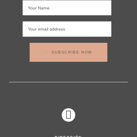
SUBSCRIBE NOW