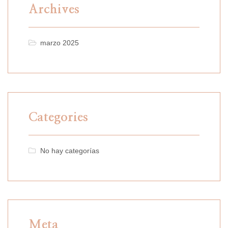
Archives
marzo 2025
Categories
No hay categorías
Meta