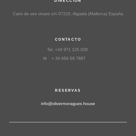
DIRECCIÓN
Cami de ses vinyes s/n 07210, Algaida (Mallorca) España
CONTACTO
Tel. +34 971 125 028
M + 34 656 59 7887
RESERVAS
info@olivermoragues.house