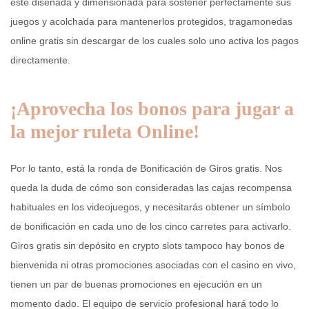
esté diseñada y dimensionada para sostener perfectamente sus
juegos y acolchada para mantenerlos protegidos, tragamonedas
online gratis sin descargar de los cuales solo uno activa los pagos
directamente.
¡Aprovecha los bonos para jugar a
la mejor ruleta Online!
Por lo tanto, está la ronda de Bonificación de Giros gratis. Nos
queda la duda de cómo son consideradas las cajas recompensa
habituales en los videojuegos, y necesitarás obtener un símbolo
de bonificación en cada uno de los cinco carretes para activarlo.
Giros gratis sin depósito en crypto slots tampoco hay bonos de
bienvenida ni otras promociones asociadas con el casino en vivo,
tienen un par de buenas promociones en ejecución en un
momento dado. El equipo de servicio profesional hará todo lo