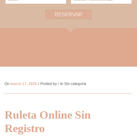
RESERVAR
Ruleta Online Sin Registro
On
marzo 17, 2025
Posted by
In Sin categoría
Ruleta Online Sin
Registro