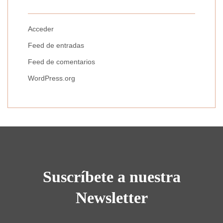
Acceder
Feed de entradas
Feed de comentarios
WordPress.org
Suscríbete a nuestra
Newsletter