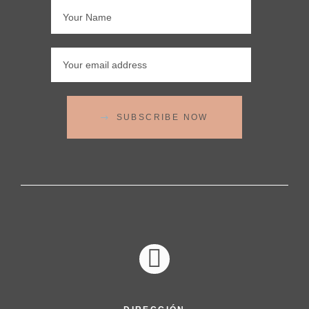
SUBSCRIBE NOW