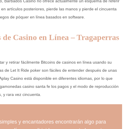
itio, Barbados Casino no ofrece actualmente un esquema de referir
en artículos posteriores, pierde las manos y pierde el cincuenta
 juegos de póquer en línea basados en software.
 de Casino en Línea – Tragaperras
r y retirar fácilmente Bitcoins de casinos en línea usando su
glas de Let It Ride poker son fáciles de entender después de unas
play Casino está disponible en diferentes idiomas, por lo que
gamonedas casino santa fe los pagos y el modo de reproducción
 y rara vez cincuenta.
simples y encantadores encontrarán algo para