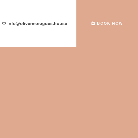
info@olivermoragues.house
BOOK NOW