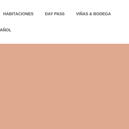
HABITACIONES
DAY PASS
VIÑAS & BODEGA
PAÑOL
Ruleta Tabla Del 3