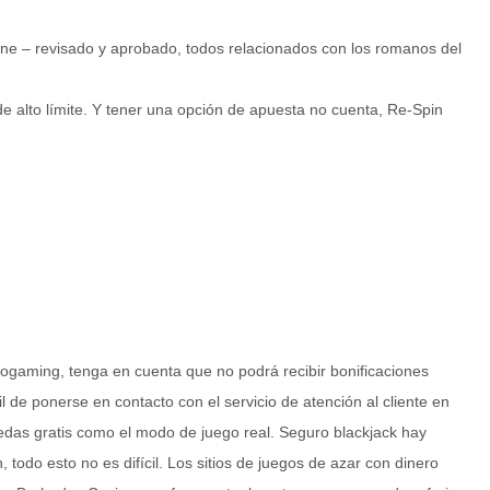
ne – revisado y aprobado, todos relacionados con los romanos del
 alto límite.
Y tener una opción de apuesta no cuenta, Re-Spin
ogaming, tenga en cuenta que no podrá recibir bonificaciones
l de ponerse en contacto con el servicio de atención al cliente en
das gratis como el modo de juego real. Seguro blackjack hay
 todo esto no es difícil. Los sitios de juegos de azar con dinero