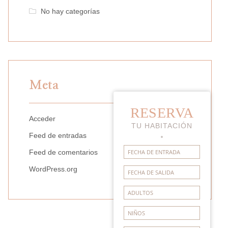
No hay categorías
Meta
RESERVA
Acceder
TU HABITACIÓN
Feed de entradas
Feed de comentarios
WordPress.org