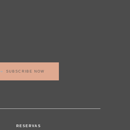
SUBSCRIBE NOW
RESERVAS