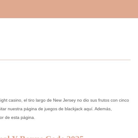
ght casino, el tiro largo de New Jersey no dio sus frutos con cinco
sitar nuestra página de juegos de blackjack aquí. Además,
ior de esta página.