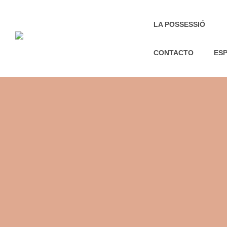
LA POSSESSIÓ
CONTACTO
ES