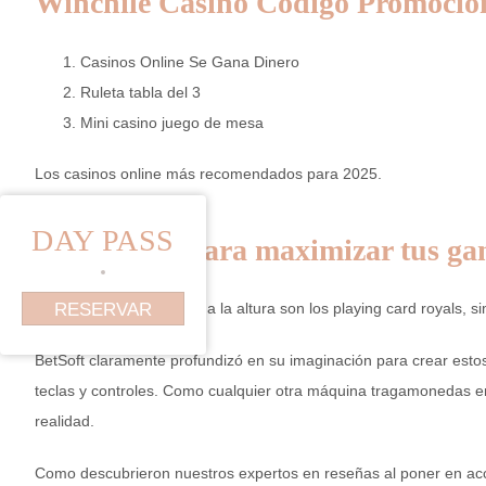
Winchile Casino Codigo Promocio
Casinos Online Se Gana Dinero
Ruleta tabla del 3
Mini casino juego de mesa
Los casinos online más recomendados para 2025.
DAY PASS
Estrategias para maximizar tus gan
RESERVAR
Los únicos que no están a la altura son los playing card royals, 
BetSoft claramente profundizó en su imaginación para crear esto
teclas y controles. Como cualquier otra máquina tragamonedas en lí
realidad.
Como descubrieron nuestros expertos en reseñas al poner en ac