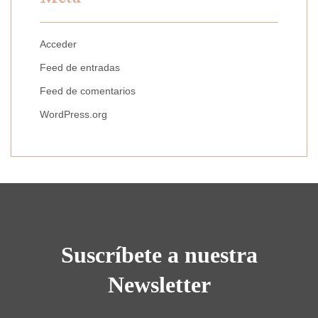
Acceder
Feed de entradas
Feed de comentarios
WordPress.org
Suscríbete a nuestra
Newsletter