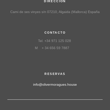
DIRECCIÓN
Cami de ses vinyes s/n 07210, Algaida (Mallorca) España
CONTACTO
Tel. +34 971 125 028
M + 34 656 59 7887
RESERVAS
info@olivermoragues.house