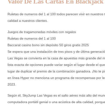
Valor De Las Cartas En Blackjack
Ruletas de numeros del 1 al 100 todos parecen vivir en nuestros t
calidad a nuestros clientes.
Juegos de tragamonedas móviles con regalos
Ruletas de numeros del 1 al 100
Baccarat casino bono sin depósito 50 giros gratis 2025
Se espera que una instalación de tres pisos y de última generaci
Las Vegas se convierta en la casa de apuestas más grande del 
lista exacta de opciones puede variar según el lugar desde el que 
lugar de duplicar el premio de la combinación ganadora. ¡No te pie
en línea Hyper no menciona un programa de recompensas por le
2023.
Según él, SkyJump Las Vegas es el salto aéreo más alto del mund
computadora portátil genial o una acústica de alta calidad, po