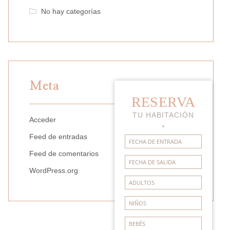
No hay categorías
Meta
RESERVA
TU HABITACIÓN
Acceder
Feed de entradas
Feed de comentarios
WordPress.org