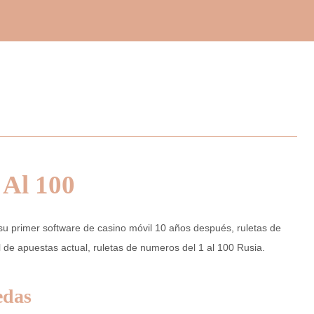
 Al 100
su primer software de casino móvil 10 años después, ruletas de
l de apuestas actual, ruletas de numeros del 1 al 100 Rusia.
edas