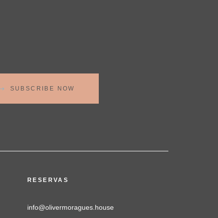
SUBSCRIBE NOW
RESERVAS
info@olivermoragues.house