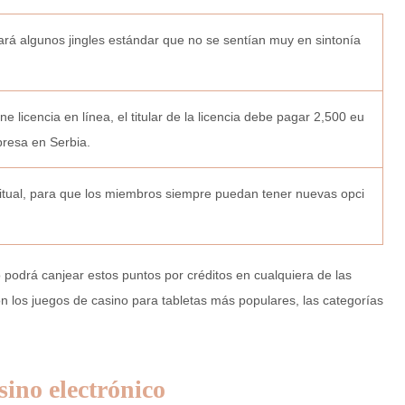
ará algunos jingles estándar que no se sentían muy en sintonía
e licencia en línea, el titular de la licencia debe pagar 2,500 eu
presa en Serbia.
bitual, para que los miembros siempre puedan tener nuevas opci
 podrá canjear estos puntos por créditos en cualquiera de las
los juegos de casino para tabletas más populares, las categorías
ino electrónico